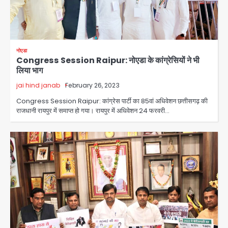
नोएडा
Congress Session Raipur: नोएडा के कांग्रेसियों ने भी
लिया भाग
jai hind janab
February 26, 2023
Congress Session Raipur: कांग्रेस पार्टी का 85वां अधिवेशन छत्तीसगढ़ की
राजधानी रायपुर में समाप्त हो गया। रायपुर में अधिवेशन 24 फरवरी…
Baramati Airport Plane Crash:
रनवे पर ट्रेनी विमान क्रैश, जांच शुरू
Avinash Kumar
2
पुणे में प्रशिक्षण विमान हादसे का शिकार, कोई
हताहत नहीं
Team JHJ
3