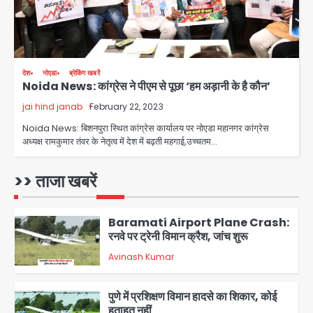
Greater Noida Gas
Connection Fraud: बुजुर्ग से वीडियो
कॉल पर 9.77 लाख की साइबर फ्रॉड
Avinash Kumar
4
Taylor Swift: ट्रंप कैंपेन-व्हाइट हाउस
देश
नोएडा
ब्रेकिंग खबरें
Noida News: कांग्रेस ने पीएम से पूछा ‘हम अड़ानी के है कौन’
पोस्ट से हटाए गए गाने, जानें पूरा विवाद
jai hind janab
February 22, 2023
Avinash Kumar
5
Noida News: बिशनपुरा स्थित कांग्रेस कार्यालय पर नोएडा महानगर कांग्रेस
अध्यक्ष रामकुमार तंवर के नेतृत्व में देश में बढ़ती महगाई,उच्चतम…
Air India Phuket Delhi flight:
कैप्टन का डोप टेस्ट पॉजिटिव, 17 घायल;
DGCA जांच जारी
>> ताजा खबरें
Avinash Kumar
1
Baramati Airport Plane Crash:
रनवे पर ट्रेनी विमान क्रैश, जांच शुरू
Avinash Kumar
2
पुणे में प्रशिक्षण विमान हादसे का शिकार, कोई
हताहत नहीं