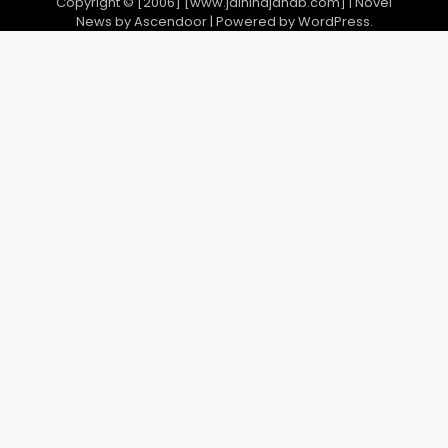
Copyright © [2006] [www.jaihindjanab.com] | Novel
News by
Ascendoor
| Powered by
WordPress
.