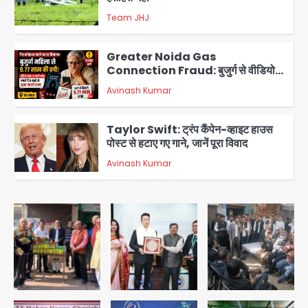
Team JHJ
3
Greater Noida Gas
Connection Fraud: बुजुर्ग से वीडियो
कॉल पर 9.77 लाख की साइबर फ्रॉड
Avinash Kumar
4
Taylor Swift: ट्रंप कैंपेन-व्हाइट हाउस
पोस्ट से हटाए गए गाने, जानें पूरा विवाद
Avinash Kumar
5
Air India Phuket Delhi flight:
कैप्टन का डोप टेस्ट पॉजिटिव, 17 घायल;
DGCA जांच जारी
Avinash Kumar
1
Baramati Airport Plane Crash:
रनवे पर ट्रेनी विमान क्रैश, जांच शुरू