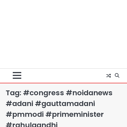
Tag:
#congress #noidanews
#adani #gauttamadani
#pmmodi #primeminister
#rahulgandhi