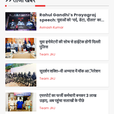
>> ताजा खबरें
1
Rahul Gandhi’s Prayagraj
speech: युवाओं को ‘दर्द, डेटा, दौलत’ का
संदेश, बीजेपी का वार
Avinash Kumar
2
युवा इनोवेटरों की सोच से हाईटेक होगी दिल्ली
पुलिस
Team JHJ
3
सुदर्शन शक्ति-वी अभ्यास में मॉक आॅपरेशन
Team JHJ
4
एयरपोर्ट का फर्जी कर्मचारी बनकर 3 लाख
उड़ाए, अब पहुंचा सलाखों के पीछे
Team JHJ
5