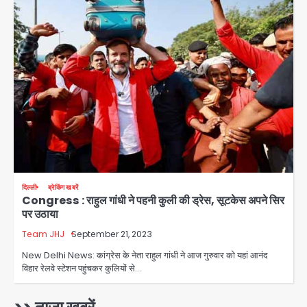
संदेश, बीजेपी का वार
Avinash Kumar
2
युवा इनोवेटरों की सोच से हाईटेक होगी दिल्ली
पुलिस
Team JHJ
3
सुदर्शन शक्ति-वी अभ्यास में मॉक आॅपरेशन
Team JHJ
4
दिल्ली
ब्रेकिंग खबरें
Congress : राहुल गांधी ने पहनी कुली की ड्रेस, सूटकेस अपने सिर
एयरपोर्ट का फर्जी कर्मचारी बनकर 3 लाख
पर उठाया
उड़ाए, अब पहुंचा सलाखों के पीछे
Team JHJ
September 21, 2023
Team JHJ
5
New Delhi News: कांग्रेस के नेता राहुल गांधी ने आज गुरुवार को यहां आनंद
विहार रेलवे स्टेशन पहुंचकर कुलियों से…
Noida Sector-49: सेक्टर-49 में 18
साल की मेड ने की खुदकुशी, शरीर पर नहीं मिली
कोई बाहरी
Avinash Kumar