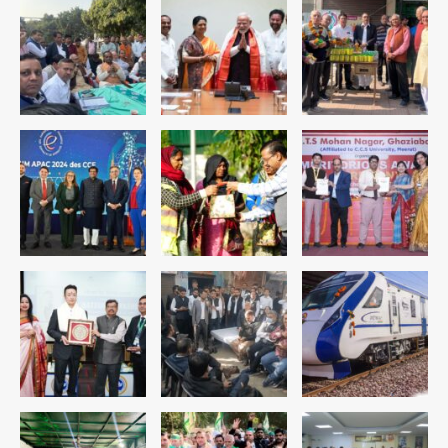
पुलिस
Team JHJ
1
सुदर्शन शक्ति-वी अभ्यास में मॉक आॅपरेशन
Team JHJ
2
एयरपोर्ट का फर्जी कर्मचारी बनकर 3 लाख
उड़ाए, अब पहुंचा सलाखों के पीछे
Team JHJ
3
Jewar Medical Hub: जेवर में बनेगा
एम्स से बेहतर मेडिकल हब, सीएम योगी को लिखा
पत्र
Avinash Kumar
4
Assam Floods: सलमान खान का
‘आशियाना’ अभियान – 500 बाढ़रोधी घर,