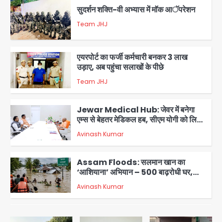
सुदर्शन शक्ति-वी अभ्यास में मॉक आॅपरेशन
Team JHJ
2
एयरपोर्ट का फर्जी कर्मचारी बनकर 3 लाख
उड़ाए, अब पहुंचा सलाखों के पीछे
Team JHJ
3
Jewar Medical Hub: जेवर में बनेगा
एम्स से बेहतर मेडिकल हब, सीएम योगी को लिखा
पत्र
Avinash Kumar
4
Assam Floods: सलमान खान का
‘आशियाना’ अभियान – 500 बाढ़रोधी घर,
220 तैयार; जुबीन गर्ग की विरासत और बॉलीवुड
Avinash Kumar
सितारों का जमीनी सहयोग
5
युवा इनोवेटरों की सोच से हाईटेक होगी दिल्ली