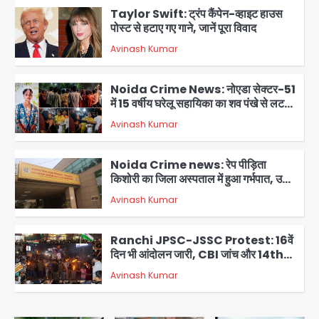
Taylor Swift: ट्रंप कैंपेन-व्हाइट हाउस
पोस्ट से हटाए गए गाने, जानें पूरा विवाद
Avinash Kumar
2
Noida Crime News: नोएडा सेक्टर-51
में 15 वर्षीय घरेलू सहायिका का शव पंखे से लटका
मिला
Avinash Kumar
3
Noida Crime news: रेप पीड़िता
किशोरी का जिला अस्पताल में हुआ गर्भपात, उधर
सेक्टर-49 में महिला को मिली ब्लास्ट की धमकी
Avinash Kumar
4
Ranchi JPSC-JSSC Protest: 16वें
दिन भी आंदोलन जारी, CBI जांच और 14th
Exam रद्द करने की मांग
Avinash Kumar
5
Greater Noida Gas