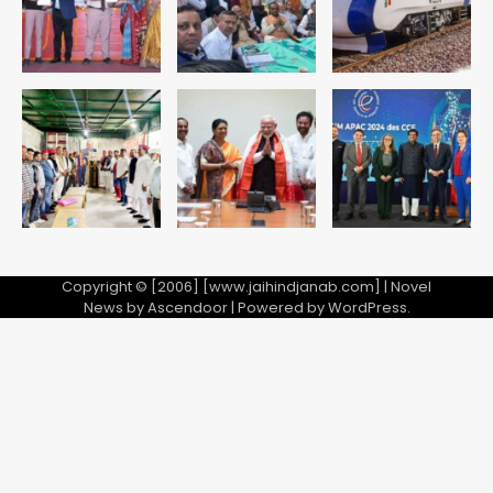
Copyright © [2006] [www.jaihindjanab.com] | Novel
News by
Ascendoor
| Powered by
WordPress
.