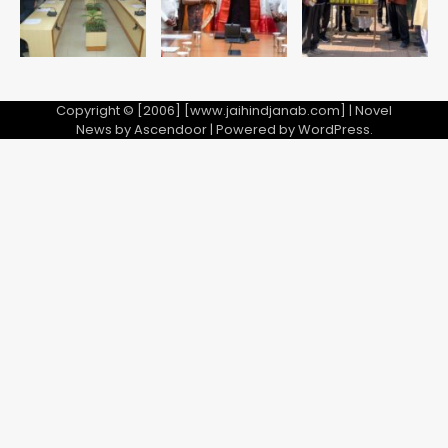
Team JHJ
2
28 साल बाद कानून के शिकंजे में आया हत्या का
फरार आरोपी
Copyright © [2006] [www.jaihindjanab.com] | Novel
News by
Ascendoor
| Powered by
WordPress
.
Team JHJ
3
डबल मर्डर का मुख्य साजिशकर्ता क्राइम ब्रांच
के हत्थे
Team JHJ
4
रोहित चौधरी गैंग का कुख्यात बदमाश राजस्थान