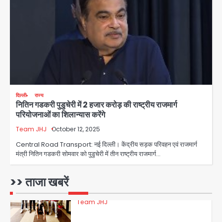
28 साल बाद कानून के शिकंजे में आया हत्या का
फरार आरोपी
Team JHJ
3
डबल मर्डर का मुख्य साजिशकर्ता क्राइम ब्रांच
दिल्ली
राज्य
के हत्थे
नितिन गडकरी पुडुचेरी में 2 हजार करोड़ की राष्ट्रीय राजमार्ग
परियोजनाओं का शिलान्यास करेंगे
Team JHJ
Team JHJ
October 12, 2025
4
Central Road Transport: नई दिल्ली। केंद्रीय सड़क परिवहन एवं राजमार्ग
मंत्री नितिन गडकरी सोमवार को पुडुचेरी में तीन राष्ट्रीय राजमार्ग…
रोहित चौधरी गैंग का कुख्यात बदमाश राजस्थान
>> ताजा खबरें
से गिरफ्तार
Team JHJ