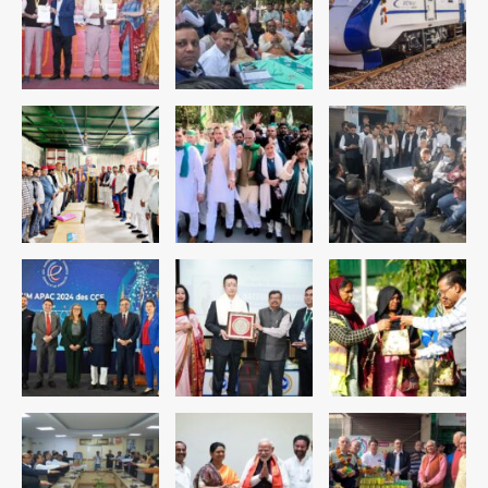
के हत्थे
Team JHJ
4
रोहित चौधरी गैंग का कुख्यात बदमाश राजस्थान
से गिरफ्तार
Team JHJ
5
पुरा महादेव से बेटियों के स्वास्थ्य और सुरक्षा का
संदेश
Team JHJ
1
अब पहला स्थान हासिल करना लक्ष्य: डीएम