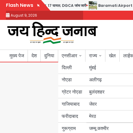
Skip
Flash News
कैप्टन का डोप टेस्ट पॉजिटिव, 17 घायल; DGCA जांच जारी
Baramati Airport Plane C
to
August 9, 2026
content
मुख्य पेज
देश
दुनिया
एनसीआर
राज्य
खेल
लाईफ
दिल्ली
मुंबई
नोएडा
उत्तर प्रदेश
अलीगढ़
ग्रेटर नोएडा
बुलंदशहर
बिहार
गाजियाबाद
जेवर
पंजाब
फरीदाबाद
मेरठ
हरियाणा
गुरूग्राम
जम्मू कश्मीर