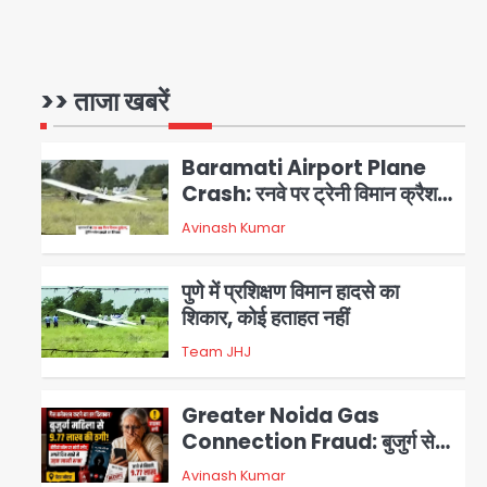
Air India Phuket Delhi
flight: कैप्टन का डोप टेस्ट
पॉजिटिव, 17 घायल; DGCA जांच
>> ताजा खबरें
Avinash Kumar
1
जारी
Baramati Airport Plane
Crash: रनवे पर ट्रेनी विमान क्रैश,
जांच शुरू
Avinash Kumar
2
पुणे में प्रशिक्षण विमान हादसे का
शिकार, कोई हताहत नहीं
Team JHJ
3
Greater Noida Gas
Connection Fraud: बुजुर्ग से
वीडियो कॉल पर 9.77 लाख की साइबर
Avinash Kumar
4