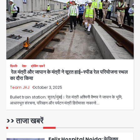
Noida Authority: कर्तव्यनिष्ठा की
मिसाल, मूसलाधार बारिश के बीच नोएडा
प्राधिकरण ने संभाला मोर्चा, सेक्टर 105
Avinash Kumar
आरडब्ल्यूए ने जताया आभार
3
Türkiye-Pakistan: मक्का में सऊदी,
तुर्की और पाकिस्तान का साझा रक्षा समझौता,
जानें इसके मायने
Avinash Kumar
4
दिल्ली
देश
ब्रेकिंग खबरें
रेल मंत्री और जापान के मंत्री ने सूरत हाई-स्पीड रेल परियोजना स्थल
Greater Noida (Badalpur):
का दौरा किया
सरिया लदा कैंटर अनियंत्रित होकर घुसा
किराना दुकान में , ड्राइवर की मौत
Team JHJ
October 3, 2025
Avinash Kumar
5
Bullet train station: सूरत/मुंबई। रेल मंत्री अश्विनी वैष्णव ने जापान के भूमि,
आधारभूत संरचना, परिवहन और पर्यटन मंत्री हिरोमासा नाकानो…
Sajid Rashidi’s controversial:
शिवभक्त नहीं, आतंकवादी हैं’, मौलाना का
कांवड़ियों पर विवादित बयान, BJP विधायक ने
>> ताजा खबरें
Avinash Kumar
कराई FIR, NSA की मांग
1
Felix Hospital Noida: फेलिक्स