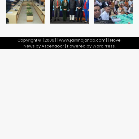
5
Copyright © [2006] [www.jaihindjanab.com] | Novel
News by
Ascendoor
| Powered by
WordPress
.