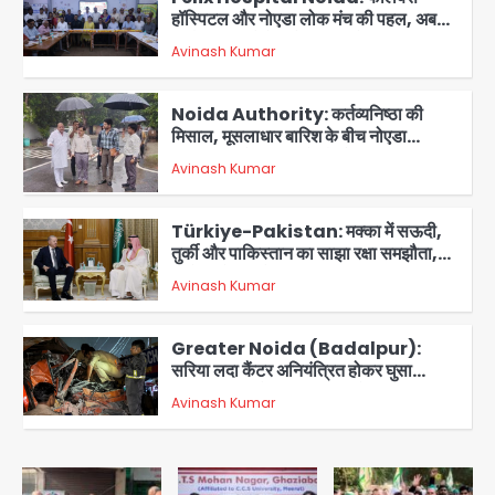
हॉस्पिटल और नोएडा लोक मंच की पहल, अब
सिर्फ 30 रुपये में मिलेगी 24 घंटे ऑनलाइन
Avinash Kumar
2
डॉक्टर परामर्श सुविधा
Noida Authority: कर्तव्यनिष्ठा की
मिसाल, मूसलाधार बारिश के बीच नोएडा
प्राधिकरण ने संभाला मोर्चा, सेक्टर 105
Avinash Kumar
आरडब्ल्यूए ने जताया आभार
3
Türkiye-Pakistan: मक्का में सऊदी,
तुर्की और पाकिस्तान का साझा रक्षा समझौता,
जानें इसके मायने
Avinash Kumar
4
Greater Noida (Badalpur):
सरिया लदा कैंटर अनियंत्रित होकर घुसा
किराना दुकान में , ड्राइवर की मौत
Avinash Kumar
5
Sajid Rashidi’s controversial:
शिवभक्त नहीं, आतंकवादी हैं’, मौलाना का