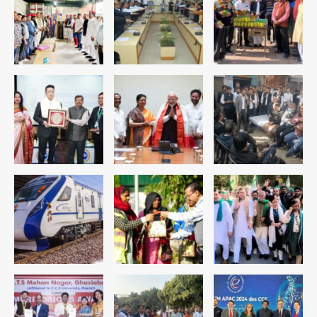
डबल मर्डर का मुख्य साजिशकर्ता क्राइम ब्रांच
के हत्थे
Team JHJ
4
रोहित चौधरी गैंग का कुख्यात बदमाश राजस्थान
से गिरफ्तार
Team JHJ
5
पुरा महादेव से बेटियों के स्वास्थ्य और सुरक्षा का
संदेश
Team JHJ
1
अब पहला स्थान हासिल करना लक्ष्य: डीएम