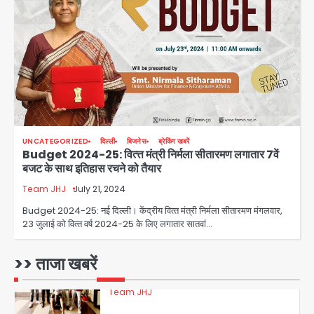
28 साल बाद कानून के शिकंजे में आया हत्या का
फरार आरोपी
Team JHJ
3
डबल मर्डर का मुख्य साजिशकर्ता क्राइम ब्रांच
UNCATEGORIZED
दिल्ली
बिजनेस
ब्रेकिंग खबरें
के हत्थे
Budget 2024-25: वित्‍त्त मंत्री निर्मला सीतारमण लगातार 7वें
बजट के साथ इतिहास रचने को तैयार
Team JHJ
Team JHJ
July 21, 2024
4
Budget 2024-25: नई दिल्‍ली। केंद्रीय वित्‍त मंत्री निर्मला सीतारमण मंगलवार,
23 जुलाई को वित्‍त वर्ष 2024-25 के लिए लगातार सातवां…
रोहित चौधरी गैंग का कुख्यात बदमाश राजस्थान
>> ताजा खबरें
से गिरफ्तार
Team JHJ