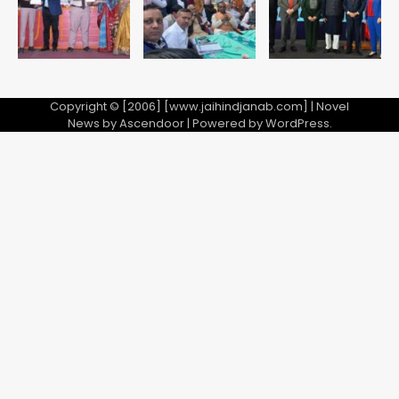
Team JHJ
2
28 साल बाद कानून के शिकंजे में आया हत्या का
फरार आरोपी
Copyright © [2006] [www.jaihindjanab.com] | Novel
News by
Ascendoor
| Powered by
WordPress
.
Team JHJ
3
डबल मर्डर का मुख्य साजिशकर्ता क्राइम ब्रांच
के हत्थे
Team JHJ
4
रोहित चौधरी गैंग का कुख्यात बदमाश राजस्थान