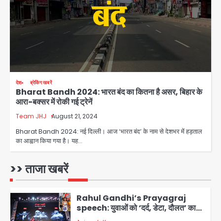
Team JHJ
3
सुदर्शन शक्ति-वी अभ्यास में मॉक आॅपरेशन
Team JHJ
4
देश
ब्रेकिंग खबरें
Bharat Bandh 2024: भारत बंद का कितना है असर, बिहार के
एयरपोर्ट का फर्जी कर्मचारी बनकर 3 लाख
आरा-बक्सर में रोकी गई ट्रेनें
उड़ाए, अब पहुंचा सलाखों के पीछे
Team JHJ
August 21, 2024
Team JHJ
5
Bharat Bandh 2024: नई दिल्ली। आज ‘भारत बंद’ के नाम से देशभर में हड़ताल
का आह्वान किया गया है। यह…
Noida Sector-49: सेक्टर-49 में 18
साल की मेड ने की खुदकुशी, शरीर पर नहीं मिली
कोई बाहरी
>> ताजा खबरें
Avinash Kumar
1
Rahul Gandhi’s Prayagraj
speech: युवाओं को ‘दर्द, डेटा, दौलत’ का
संदेश, बीजेपी का वार