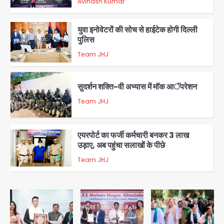
Avinash Kumar
2
युवा इनोवेटरों की सोच से हाईटेक होगी दिल्ली
पुलिस
Team JHJ
3
सुदर्शन शक्ति-वी अभ्यास में मॉक आॅपरेशन
Team JHJ
4
एयरपोर्ट का फर्जी कर्मचारी बनकर 3 लाख
उड़ाए, अब पहुंचा सलाखों के पीछे
Team JHJ
5
Noida Sector-49: सेक्टर-49 में 18
साल की मेड ने की खुदकुशी, शरीर पर नहीं मिली
कोई बाहरी
Avinash Kumar
1