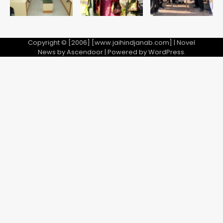
Copyright © [2006] [www.jaihindjanab.com] | Novel
News by
Ascendoor
| Powered by
WordPress
.