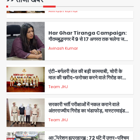
मर्चेंट्स पर बोझ, पर पर्दे के पीछे ट्रंप का दबाव?
Avinash Kumar
1
Har Ghar Tiranga Campaign:
गौतमबुद्धनगर में 9 से 17 अगस्त तक चलेगा जन-
जागरूकता महाअभियान, डीएम ने की समीक्षा
Avinash Kumar
बैठक
2
एंटी-बर्गलरी सेल की बड़ी कामयाबी, चोरी के
माल की खरीद-फरोख्त करने वाले गिरोह का
भंडाफोड़
Team JHJ
3
सरकारी भर्ती परीक्षाओं में नकल कराने वाले
अंतरराज्यीय गिरोह का भंडाफोड़, मास्टरमाइंड
समेत 7 गिरफ्तार
Team JHJ
4
आॅपरेशन ह्यप्रहारह्ण : 72 घंटे में उत्तर-पश्चिम