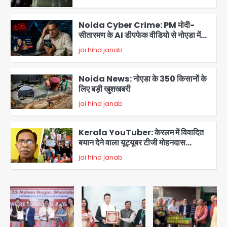
2
Noida Cyber Crime: PM मोदी-
सीतारमण के AI डीपफेक वीडियो से नोएडा में
बुजुर्ग से 70 लाख की ठगी
jai hind janab
3
Noida News: नोएडा के 350 किसानों के
लिए बड़ी खुशखबरी
jai hind janab
4
Kerala YouTuber: केरलम में विवादित
बयान देने वाला यूट्यूबर टीजी मोहनदास
गिरफ्तार, डिजिटल डिवाइस जब्त; जंतर-मंतर
jai hind janab
5
प्रदर्शनकारियों पर की थी आपत्तिजनक टिप्पणी
JP Greens Cosmos Society:
सुविधाओं के लिए संघर्ष कर रहे निवासी, गिरता
प्लास्टर और कमजोर सुरक्षा बनी बड़ी चुनौती
Avinash Kumar
1