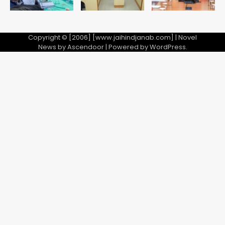
Copyright © [2006] [www.jaihindjanab.com] | Novel
News by
Ascendoor
| Powered by
WordPress
.