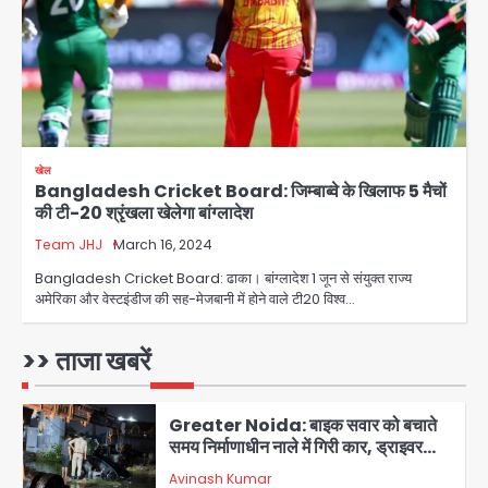
बुजुर्ग से 70 लाख की ठगी
jai hind janab
3
Noida News: नोएडा के 350 किसानों के
लिए बड़ी खुशखबरी
jai hind janab
4
खेल
Bangladesh Cricket Board: जिम्बाब्वे के खिलाफ 5 मैचों
Kerala YouTuber: केरलम में विवादित
की टी-20 श्रृंखला खेलेगा बांग्लादेश
बयान देने वाला यूट्यूबर टीजी मोहनदास
गिरफ्तार, डिजिटल डिवाइस जब्त; जंतर-मंतर
Team JHJ
March 16, 2024
jai hind janab
5
प्रदर्शनकारियों पर की थी आपत्तिजनक टिप्पणी
Bangladesh Cricket Board: ढाका। बांग्लादेश 1 जून से संयुक्त राज्य
अमेरिका और वेस्टइंडीज की सह-मेजबानी में होने वाले टी20 विश्व…
JP Greens Cosmos Society:
सुविधाओं के लिए संघर्ष कर रहे निवासी, गिरता
प्लास्टर और कमजोर सुरक्षा बनी बड़ी चुनौती
>> ताजा खबरें
Avinash Kumar
1
Greater Noida: बाइक सवार को बचाते
समय निर्माणाधीन नाले में गिरी कार, ड्राइवर
बाल-बाल बचा
Avinash Kumar