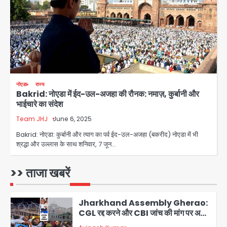
को नहीं मिला इलाज, प्राइवेट अस्पताल में भर्ती
Avinash Kumar
3
Mamata Banerjee Convoy
Attack: जूते-पत्थर बरसाए, कीचड़ पोता;
बोलीं- ‘माथा फट जाता’
Avinash Kumar
4
नोएडा
राज्य
Bakrid: नोएडा में ईद-उल-अजहा की रौनक: नमाज़, कुर्बानी और
Shaheen Bagh News: बारिश के बाद
भाईचारे का संदेश
शाहीन बाग में जलभराव और गड्ढे, सीवर काम से
लोग परेशान
Team JHJ
June 6, 2025
Avinash Kumar
5
Bakrid: नोएडा: कुर्बानी और त्याग का पर्व ईद-उल-अजहा (बकरीद) नोएडा में भी
श्रद्धा और उल्लास के साथ शनिवार, 7 जून…
Second Monday of Sawan: सावन
के दूसरे सोमवार पर शिवालयों में आस्था का
सैलाब
>> ताजा खबरें
Avinash Kumar
1
Jharkhand Assembly Gherao:
CGL रद्द करने और CBI जांच की मांग पर अड़े
छात्र, वाटर कैनन और बैरिकेडिंग तैनात