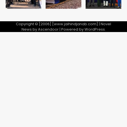
Copyright © [2006] [www.jaihindjanab.com] | Novel
News by
Ascendoor
| Powered by
WordPress
.