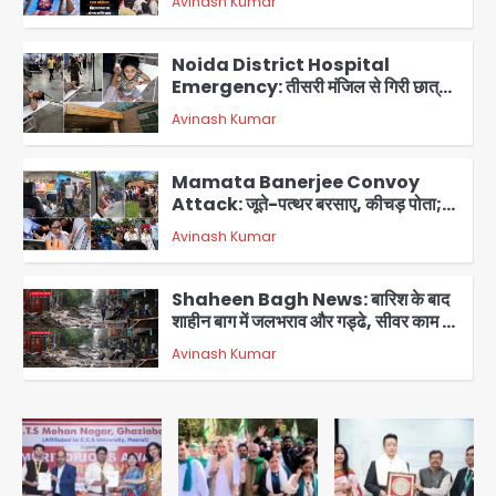
Avinash Kumar
2
Noida District Hospital
Emergency: तीसरी मंजिल से गिरी छात्रा
को नहीं मिला इलाज, प्राइवेट अस्पताल में भर्ती
Avinash Kumar
3
Mamata Banerjee Convoy
Attack: जूते-पत्थर बरसाए, कीचड़ पोता;
बोलीं- ‘माथा फट जाता’
Avinash Kumar
4
Shaheen Bagh News: बारिश के बाद
शाहीन बाग में जलभराव और गड्ढे, सीवर काम से
लोग परेशान
Avinash Kumar
5
Second Monday of Sawan: सावन
के दूसरे सोमवार पर शिवालयों में आस्था का
सैलाब
Avinash Kumar
1