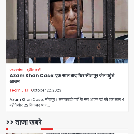
जिला पुलिस का बड़ा एक्शन
Team JHJ
4
Sajid Rashidi’s controversial:
शिवभक्त नहीं, आतंकवादी हैं’, मौलाना का
कांवड़ियों पर विवादित बयान, BJP विधायक ने
Avinash Kumar
कराई FIR, NSA की मांग
5
Har Ghar Tiranga Campaign:
उत्तर प्रदेश
ब्रेकिंग खबरें
गौतमबुद्धनगर में 9 से 17 अगस्त तक चलेगा जन-
Azam Khan Case: एक साल बाद फिर सीतापुर जेल पहुंचे
जागरूकता महाअभियान, डीएम ने की समीक्षा
Avinash Kumar
आजम
बैठक
Team JHJ
October 22, 2023
1
Azam Khan Case: सीतापुर। समाजवादी पार्टी के नेता आजम खां को एक साल 4
एंटी-बर्गलरी सेल की बड़ी कामयाबी, चोरी के
महीने और 22 दिन बाद आज…
माल की खरीद-फरोख्त करने वाले गिरोह का
भंडाफोड़
Team JHJ
>> ताजा खबरें
2