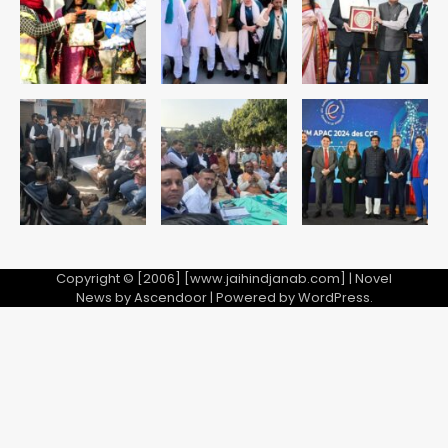
Copyright © [2006] [www.jaihindjanab.com] | Novel
News by
Ascendoor
| Powered by
WordPress
.