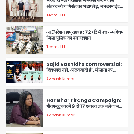
सरकारी भर्ती परीक्षाओं में नकल कराने वाले
अंतरराज्यीय गिरोह का भंडाफोड़, मास्टरमाइंड
समेत 7 गिरफ्तार
Team JHJ
3
आॅपरेशन ह्यप्रहारह्ण : 72 घंटे में उत्तर-पश्चिम
जिला पुलिस का बड़ा एक्शन
Team JHJ
4
Sajid Rashidi’s controversial:
शिवभक्त नहीं, आतंकवादी हैं’, मौलाना का
कांवड़ियों पर विवादित बयान, BJP विधायक ने
Avinash Kumar
कराई FIR, NSA की मांग
5
Har Ghar Tiranga Campaign:
गौतमबुद्धनगर में 9 से 17 अगस्त तक चलेगा जन-
जागरूकता महाअभियान, डीएम ने की समीक्षा
Avinash Kumar
बैठक
1