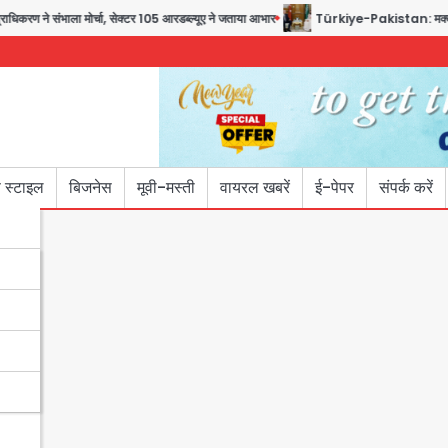
ने संभाला मोर्चा, सेक्टर 105 आरडब्ल्यूए ने जताया आभार
Türkiye-Pakistan: मक्का में सऊदी,
 स्टाइल
बिजनेस
मूवी-मस्ती
वायरल खबरें
ई-पेपर
संपर्क करें