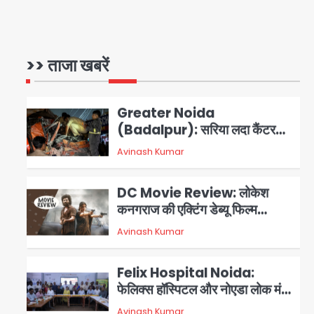
आभार
Türkiye-Pakistan: मक्का में
सऊदी, तुर्की और पाकिस्तान का साझा
रक्षा समझौता, जानें इसके मायने
>> ताजा खबरें
Avinash Kumar
3
Greater Noida
(Badalpur): सरिया लदा कैंटर
अनियंत्रित होकर घुसा किराना दुकान
Avinash Kumar
4
में , ड्राइवर की मौत
DC Movie Review: लोकेश
कनगराज की एक्टिंग डेब्यू फिल्म
विजुअली स्ट्राइकिंग लेकिन स्क्रीनप्ले
Avinash Kumar
5
में कमजोर, लेकिन कहानी अधूरी रह गई,
3 स्टार रेटिंग
Felix Hospital Noida:
फेलिक्स हॉस्पिटल और नोएडा लोक मंच
की पहल, अब सिर्फ 30 रुपये में मिलेगी
1
Avinash Kumar