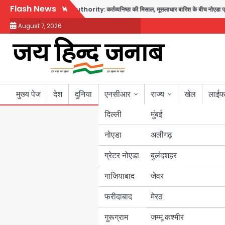
Skip
Flash News
 सुविधा
Noida Authority: कर्तव्यनिष्ठा की मिसाल, मूसलाधार बारिश के बीच नोएडा प्राधिकरण 
to
August 7, 2026
content
मुख्य पेज
देश
दुनिया
एनसीआर
राज्य
खेल
लाईफ
दिल्ली
मुंबई
नोएडा
उत्तर प्रदेश
अलीगढ़
ग्रेटर नोएडा
बुलंदशहर
बिहार
गाजियाबाद
जेवर
पंजाब
फरीदाबाद
मेरठ
हरियाणा
गुरूग्राम
जम्मू कश्मीर