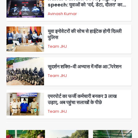
speech: युवाओं को ‘दर्द, डेटा, दौलत’ का
संदेश, बीजेपी का वार
Avinash Kumar
2
युवा इनोवेटरों की सोच से हाईटेक होगी दिल्ली
पुलिस
Team JHJ
3
सुदर्शन शक्ति-वी अभ्यास में मॉक आॅपरेशन
Team JHJ
4
एयरपोर्ट का फर्जी कर्मचारी बनकर 3 लाख
उड़ाए, अब पहुंचा सलाखों के पीछे
Team JHJ
5
Noida Sector-49: सेक्टर-49 में 18
साल की मेड ने की खुदकुशी, शरीर पर नहीं मिली