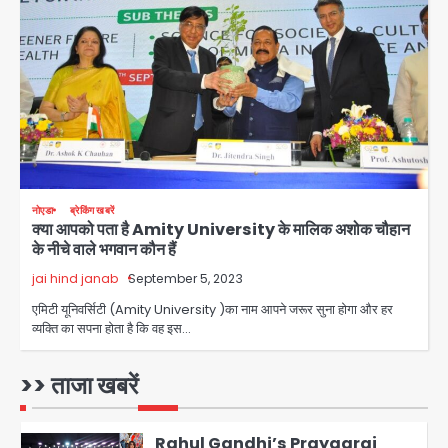
युवा इनोवेटरों की सोच से हाईटेक होगी दिल्ली
पुलिस
Team JHJ
3
सुदर्शन शक्ति-वी अभ्यास में मॉक आॅपरेशन
Team JHJ
4
नोएडा
ब्रेकिंग खबरें
क्या आपको पता है Amity University के मालिक अशोक चौहान
एयरपोर्ट का फर्जी कर्मचारी बनकर 3 लाख
के नीचे वाले भगवान कौन हैं
उड़ाए, अब पहुंचा सलाखों के पीछे
jai hind janab
September 5, 2023
Team JHJ
5
एमिटी यूनिवर्सिटी (Amity University )का नाम आपने जरूर सुना होगा और हर
व्यक्ति का सपना होता है कि वह इस…
Noida Sector-49: सेक्टर-49 में 18
साल की मेड ने की खुदकुशी, शरीर पर नहीं मिली
कोई बाहरी
>> ताजा खबरें
Avinash Kumar
1
Rahul Gandhi’s Prayagraj