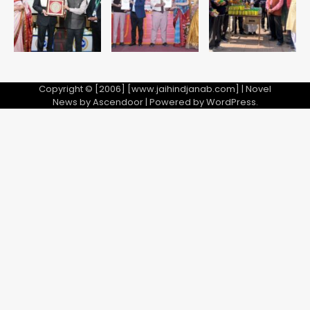
5
Copyright © [2006] [www.jaihindjanab.com] | Novel
News by
Ascendoor
| Powered by
WordPress
.