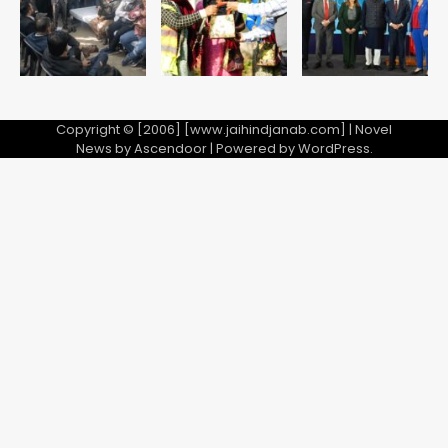
8वीं की क्लास, NCPCR की शिकायत पर
5
भेजा नोटिस
Copyright © [2006] [www.jaihindjanab.com] | Novel
News by
Ascendoor
| Powered by
WordPress
.