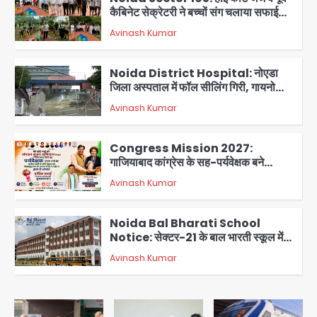
कैबिनेट सेक्रेटरी ने बच्चों संग चलाया सफाई
अभियान, 160 किलो कूड़ा हटाया
Avinash Kumar
2
Noida District Hospital: नोएडा
जिला अस्पताल में फॉल सीलिंग गिरी, गायनो
OT गैलरी में बड़ा हादसा टला; मरीजों की सुरक्षा
Avinash Kumar
पर उठे सवाल
3
Congress Mission 2027:
गाजियाबाद कांग्रेस के सह-पर्यवेक्षक बने
सतेन्द्र शर्मा, गौतमबुद्धनगर नेताओं ने जताया
Avinash Kumar
आभार
4
Noida Bal Bharati School
Notice: सेक्टर-21 के बाल भारती स्कूल में
बिना खिड़की-वेंटिलेशन बेसमेंट में चल रही थी
Avinash Kumar
8वीं की क्लास, NCPCR की शिकायत पर
5
भेजा नोटिस
Assam Floods: सलमान खान का
‘आशियाना’ अभियान – 500 बाढ़रोधी घर,