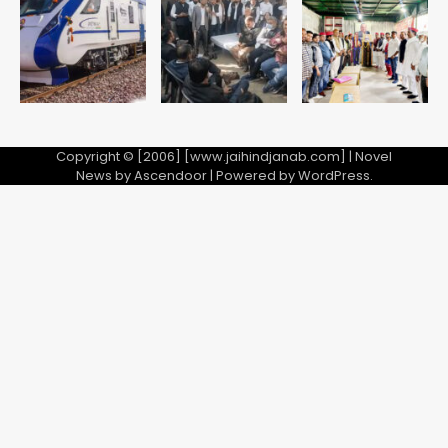
Team JHJ
5
Copyright © [2006] [www.jaihindjanab.com] | Novel
News by
Ascendoor
| Powered by
WordPress
.