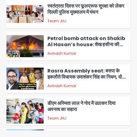
स्वतंत्रता दिवस पर फूलप्रूफ सुरक्षा को लेकर
दिल्ली पुलिस मुख्यालय में मंथन
Team JHJ
2
Petrol bomb attack on Shakib
Al Hasan’s house: शेख हसीना की
वर्चुअल प्रेस कॉन्फ्रेंस में जुड़ने पर भड़का
Avinash Kumar
गुस्सा, शाकिब अल हसन के मगुरा स्थित घर पर
3
पेट्रोल बम से हमला
Rasra Assembly seat: बसपा के
इकलौते विधायक उमाशंकर सिंह का निधन, दो
साल से कैंसर से जूझ रहे थे
Avinash Kumar
4
डीएम अस्मिता लाल ने गोद में उठाकर दिया
अपनत्व का सहारा
Team JHJ
5
आॅपरेशन विस्टा 1.0: वीजा शर्तों का उल्लंघन