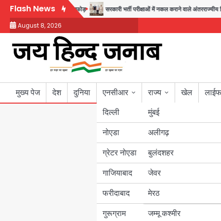
Skip
Flash News
फरोख्त करने वाले गिरोह का भंडाफोड़
सरकारी भर्ती परीक्षाओं में नकल कराने वाले अंतरराज्यीय गिरो
to
August 8, 2026
content
मुख्य पेज
देश
दुनिया
एनसीआर
राज्य
खेल
लाईफ
दिल्ली
मुंबई
नोएडा
उत्तर प्रदेश
अलीगढ़
ग्रेटर नोएडा
बुलंदशहर
बिहार
गाजियाबाद
जेवर
पंजाब
फरीदाबाद
मेरठ
हरियाणा
गुरूग्राम
जम्मू कश्मीर