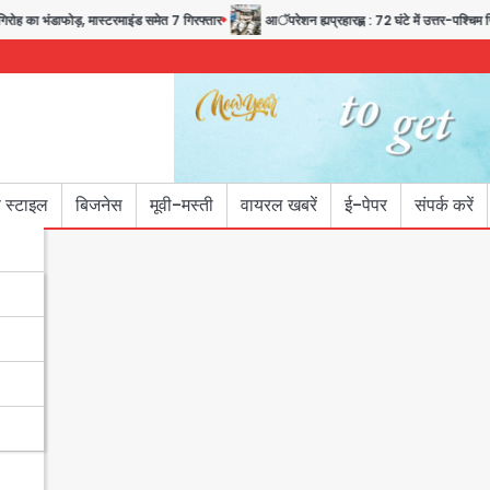
ह का भंडाफोड़, मास्टरमाइंड समेत 7 गिरफ्तार
आॅपरेशन ह्यप्रहारह्ण : 72 घंटे में उत्तर-पश्चिम जिल
 स्टाइल
बिजनेस
मूवी-मस्ती
वायरल खबरें
ई-पेपर
संपर्क करें