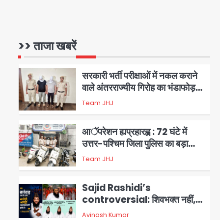
सुविधा
एंटी-बर्गलरी सेल की बड़ी कामयाबी,
चोरी के माल की खरीद-फरोख्त करने
वाले गिरोह का भंडाफोड़
>> ताजा खबरें
Team JHJ
1
सरकारी भर्ती परीक्षाओं में नकल कराने
वाले अंतरराज्यीय गिरोह का भंडाफोड़,
मास्टरमाइंड समेत 7 गिरफ्तार
Team JHJ
2
आॅपरेशन ह्यप्रहारह्ण : 72 घंटे में
उत्तर-पश्चिम जिला पुलिस का बड़ा
एक्शन
Team JHJ
3
Sajid Rashidi’s
controversial: शिवभक्त नहीं,
आतंकवादी हैं’, मौलाना का कांवड़ियों पर
Avinash Kumar
4