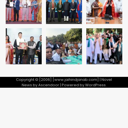
Copyright © [2006] [www.jaihindjanab.com] | Novel
News by
Ascendoor
| Powered by
WordPress
.