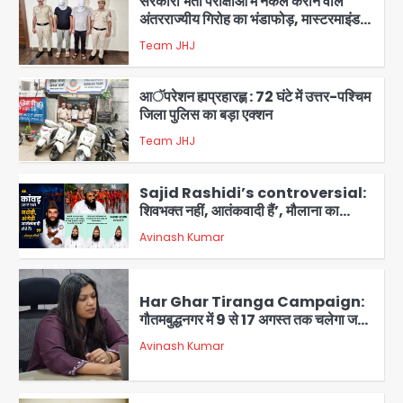
सरकारी भर्ती परीक्षाओं में नकल कराने वाले
अंतरराज्यीय गिरोह का भंडाफोड़, मास्टरमाइंड
समेत 7 गिरफ्तार
Team JHJ
3
आॅपरेशन ह्यप्रहारह्ण : 72 घंटे में उत्तर-पश्चिम
जिला पुलिस का बड़ा एक्शन
Team JHJ
4
Sajid Rashidi’s controversial:
शिवभक्त नहीं, आतंकवादी हैं’, मौलाना का
कांवड़ियों पर विवादित बयान, BJP विधायक ने
Avinash Kumar
कराई FIR, NSA की मांग
5
Har Ghar Tiranga Campaign:
गौतमबुद्धनगर में 9 से 17 अगस्त तक चलेगा जन-
जागरूकता महाअभियान, डीएम ने की समीक्षा
Avinash Kumar
बैठक
1