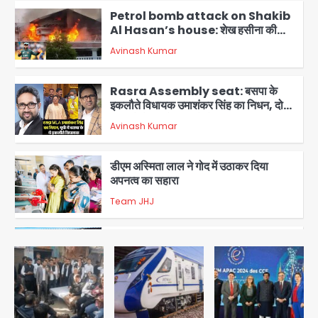
Petrol bomb attack on Shakib
Al Hasan’s house: शेख हसीना की
वर्चुअल प्रेस कॉन्फ्रेंस में जुड़ने पर भड़का
Avinash Kumar
गुस्सा, शाकिब अल हसन के मगुरा स्थित घर पर
3
पेट्रोल बम से हमला
Rasra Assembly seat: बसपा के
इकलौते विधायक उमाशंकर सिंह का निधन, दो
साल से कैंसर से जूझ रहे थे
Avinash Kumar
4
डीएम अस्मिता लाल ने गोद में उठाकर दिया
अपनत्व का सहारा
Team JHJ
5
आॅपरेशन विस्टा 1.0: वीजा शर्तों का उल्लंघन
करने वाले 11 बांग्लादेशी नागरिक सेंट्रल जिला
पुलिस के हत्थे चढ़े
Team JHJ
1
स्वतंत्रता दिवस पर फूलप्रूफ सुरक्षा को लेकर