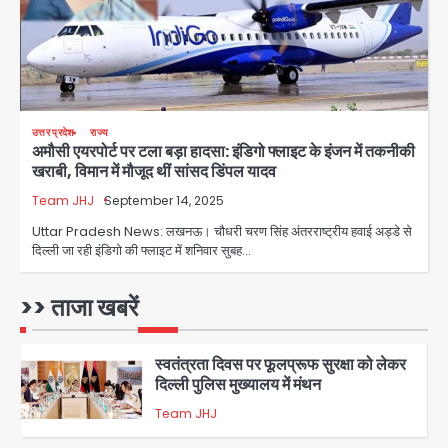
3
पेट्रोल बम से हमला
Rasra Assembly seat: बसपा के
इकलौते विधायक उमाशंकर सिंह का निधन, दो
साल से कैंसर से जूझ रहे थे
Avinash Kumar
4
उत्तर प्रदेश
राज्य
अमौसी एयरपोर्ट पर टला बड़ा हादसा: इंडिगो फ्लाइट के इंजन में तकनीकी
डीएम अस्मिता लाल ने गोद में उठाकर दिया
खराबी, विमान में मौजूद थीं सांसद डिंपल यादव
अपनत्व का सहारा
Team JHJ
September 14, 2025
Team JHJ
5
Uttar Pradesh News: लखनऊ। चौधरी चरण सिंह अंतरराष्ट्रीय हवाई अड्डे से
दिल्ली जा रही इंडिगो की फ्लाइट में शनिवार सुबह…
आॅपरेशन विस्टा 1.0: वीजा शर्तों का उल्लंघन
करने वाले 11 बांग्लादेशी नागरिक सेंट्रल जिला
पुलिस के हत्थे चढ़े
>> ताजा खबरें
Team JHJ
1
स्वतंत्रता दिवस पर फूलप्रूफ सुरक्षा को लेकर
दिल्ली पुलिस मुख्यालय में मंथन
Team JHJ
2