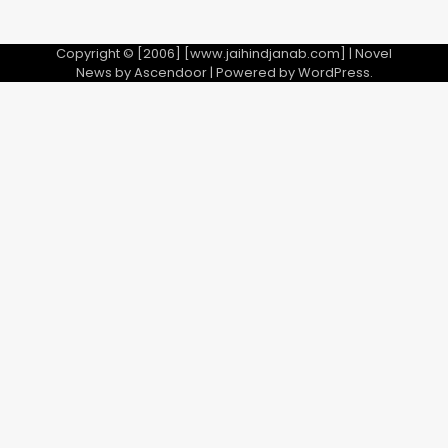
Copyright © [2006] [www.jaihindjanab.com] | Novel
News by
Ascendoor
| Powered by
WordPress
.