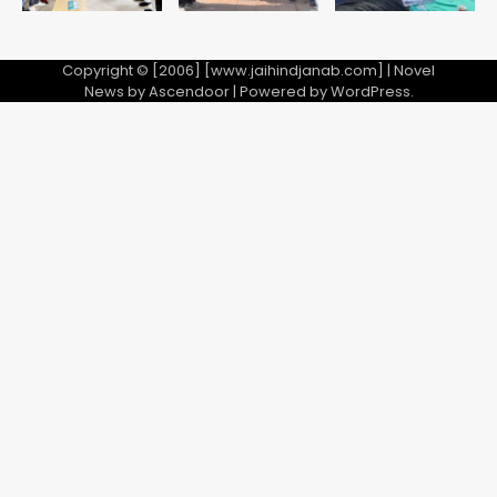
Copyright © [2006] [www.jaihindjanab.com] | Novel
News by
Ascendoor
| Powered by
WordPress
.