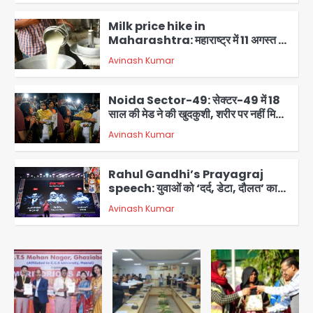
Milk price hike in
Maharashtra: महाराष्ट्र में 11 अगस्त से
दूध के दाम 2 रुपये प्रति लीटर बढ़े
Avinash Kumar
3
Noida Sector-49: सेक्टर-49 में 18
साल की मेड ने की खुदकुशी, शरीर पर नहीं मिली
कोई बाहरी
Avinash Kumar
4
Rahul Gandhi’s Prayagraj
speech: युवाओं को ‘दर्द, डेटा, दौलत’ का
संदेश, बीजेपी का वार
Avinash Kumar
5
Noida Crime news: रेप पीड़िता
किशोरी का जिला अस्पताल में हुआ गर्भपात, उधर
सेक्टर-49 में महिला को मिली ब्लास्ट की धमकी
Avinash Kumar
1