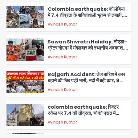
Colombia earthquake: कोलंबिया
में 7.4 तीव्रता के शक्तिशाली भूकंप से तबाही,
मौतों का आंकड़ा 77 पार; इमारतें ढही, राहत
Avinash Kumar
कार्य तेज
2
Sawan Shivratri Holiday: नोएडा-
ग्रेटर नोएडा में मंगलवार को स्थानीय अवकाश,
सभी स्कूल-कॉलेज बंद रहेंगे
Avinash Kumar
3
Rajgarh Accident: तेज बारिश में कार
बहाने की जिद्द पड़ी भारी, नदी में बही कार, 9
लोगों की मौत
Avinash Kumar
4
colombia earthquake: रिक्टर
स्केल पर 7.4 की तीव्रता, चोको प्रांत में
तबाही, बोगोटा से वेनेजुएला सीमा तक झटके
Avinash Kumar
महसूस
5