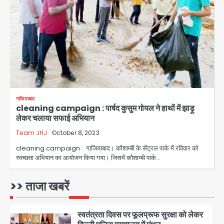
Petrol bomb attack on Shakib
Al Hasan’s house: शेख हसीना की
वर्चुअल प्रेस कॉन्फ्रेंस में जुड़ने पर भड़का
Avinash Kumar
गुस्सा, शाकिब अल हसन के मगुरा स्थित घर पर
3
पेट्रोल बम से हमला
Rasra Assembly seat: बसपा के
इकलौते विधायक उमाशंकर सिंह का निधन, दो
साल से कैंसर से जूझ रहे थे
Avinash Kumar
4
गाजियाबाद
cleaning campaign : पार्षद कुसुम गोयल ने हाथों में झाड़ू
डीएम अस्मिता लाल ने गोद में उठाकर दिया
लेकर चलाया सफाई अभियान
अपनत्व का सहारा
Team JHJ
October 8, 2023
Team JHJ
5
cleaning campaign : गाजियाबाद। कौशाम्बी के सेंट्रल पार्क में रविवार को
स्वच्छता अभियान का आयोजन किया गया। जिसमें कौशाम्बी पार्क…
आॅपरेशन विस्टा 1.0: वीजा शर्तों का उल्लंघन
करने वाले 11 बांग्लादेशी नागरिक सेंट्रल जिला
पुलिस के हत्थे चढ़े
>> ताजा खबरें
Team JHJ
1
स्वतंत्रता दिवस पर फूलप्रूफ सुरक्षा को लेकर