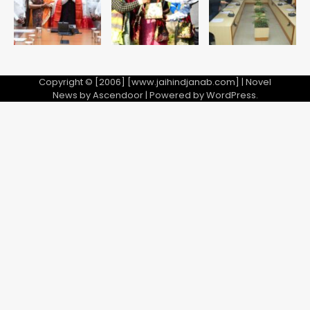
5
Copyright © [2006] [www.jaihindjanab.com] | Novel
News by
Ascendoor
| Powered by
WordPress
.