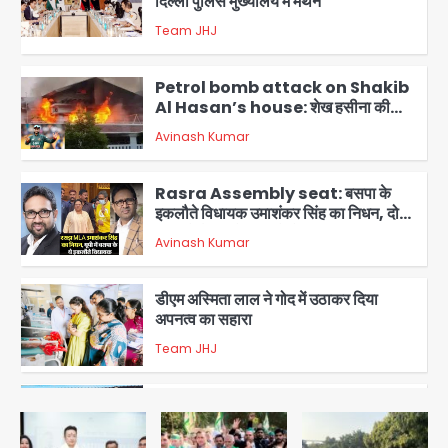
दिल्ली पुलिस मुख्यालय में मंथन
Team JHJ
2
Petrol bomb attack on Shakib
Al Hasan’s house: शेख हसीना की
वर्चुअल प्रेस कॉन्फ्रेंस में जुड़ने पर भड़का
Avinash Kumar
गुस्सा, शाकिब अल हसन के मगुरा स्थित घर पर
3
पेट्रोल बम से हमला
Rasra Assembly seat: बसपा के
इकलौते विधायक उमाशंकर सिंह का निधन, दो
साल से कैंसर से जूझ रहे थे
Avinash Kumar
4
डीएम अस्मिता लाल ने गोद में उठाकर दिया
अपनत्व का सहारा
Team JHJ
5
आॅपरेशन विस्टा 1.0: वीजा शर्तों का उल्लंघन
करने वाले 11 बांग्लादेशी नागरिक सेंट्रल जिला
पुलिस के हत्थे चढ़े