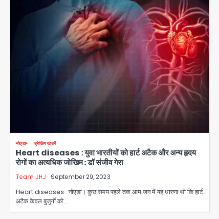
नोएडा
ब्रेकिंग खबरें
Heart diseases : युवा भारतीयों को हार्ट अटैक और अन्य हृदय
रोगों का अत्यधिक जोखिम : डॉ संजीव गेरा
Team JHJ
September 29, 2023
Heart diseases : नोएडा। कुछ समय पहले तक आम जन में यह धारणा थी कि हार्ट
Iljin fire accident: इलजिन
अटैक केवल बुजुर्गों को…
इलेक्ट्रॉनिक्स की बिल्डिंग में बड़े निर्माण दोष,