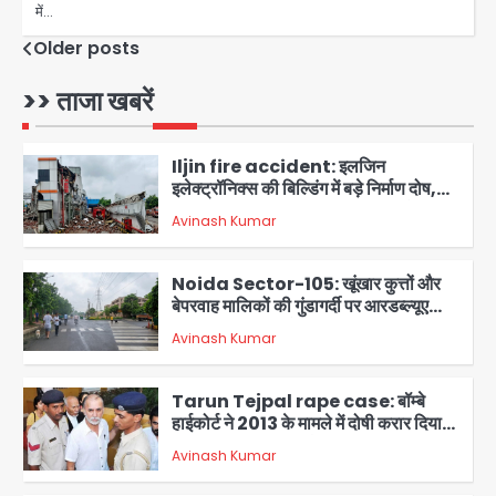
में…
Posts
Older posts
Iljin fire accident: इलजिन
इलेक्ट्रॉनिक्स की बिल्डिंग में बड़े निर्माण दोष,
navigation
>> ताजा खबरें
कंक्रीट बीम तिरछा; पीडब्ल्यूडी ऑडिट में
Avinash Kumar
चौंकाने वाला खुलासा
2
Noida Sector-105: खूंखार कुत्तों और
बेपरवाह मालिकों की गुंडागर्दी पर आरडब्ल्यूए
अध्यक्ष दिव्य कृष्णात्रेय का करारा हमला,
Avinash Kumar
पुलिस-प्राधिकरण से सख्त कार्रवाई की मांग
3
Tarun Tejpal rape case: बॉम्बे
हाईकोर्ट ने 2013 के मामले में दोषी करार दिया,
10 साल की सजा सुनाई
Avinash Kumar
4
Air India Flight Turbulence: हवा
में 5 मिनट तक कांपी फ्लाइट, क्रू मेंबर्स को रीढ़
की हड्डी में गंभीर चोट; नागरिक उड्डयन मंत्री
Avinash Kumar
पहुंचे अस्पताल
5