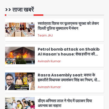
पुलिस के हत्थे चढ़े
Team JHJ
1
>> ताजा खबरें
स्वतंत्रता दिवस पर फूलप्रूफ सुरक्षा को लेकर
दिल्ली पुलिस मुख्यालय में मंथन
Team JHJ
2
Petrol bomb attack on Shakib
Al Hasan’s house: शेख हसीना की
वर्चुअल प्रेस कॉन्फ्रेंस में जुड़ने पर भड़का
Avinash Kumar
गुस्सा, शाकिब अल हसन के मगुरा स्थित घर पर
3
पेट्रोल बम से हमला
Rasra Assembly seat: बसपा के
इकलौते विधायक उमाशंकर सिंह का निधन, दो
साल से कैंसर से जूझ रहे थे
Avinash Kumar
4
डीएम अस्मिता लाल ने गोद में उठाकर दिया
अपनत्व का सहारा
Team JHJ