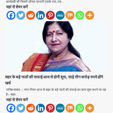
दिल्ली पुलिस मुख्यालय में मंथन
कार्यवाही की जिसमें जोनल प्रभारी एसके राय, एस.…
यहां से शेयर करें
Team JHJ
2
Petrol bomb attack on Shakib
Al Hasan’s house: शेख हसीना की
वर्चुअल प्रेस कॉन्फ्रेंस में जुड़ने पर भड़का
Avinash Kumar
गुस्सा, शाकिब अल हसन के मगुरा स्थित घर पर
3
पेट्रोल बम से हमला
Rasra Assembly seat: बसपा के
इकलौते विधायक उमाशंकर सिंह का निधन, दो
साल से कैंसर से जूझ रहे थे
Avinash Kumar
4
डीएम अस्मिता लाल ने गोद में उठाकर दिया
शहर के बड़े नालों की सफाई आज से होगी शुरू, साढ़े तीन करोड़ रुपये होंगे
अपनत्व का सहारा
खर्च
Team JHJ
गाजिÞयाबाद । नगर निगम आज से शहर के बड़े नालों की सफाई का काम शुरू करने जा रहा
5
है। शहर…
यहां से शेयर करें
आॅपरेशन विस्टा 1.0: वीजा शर्तों का उल्लंघन
करने वाले 11 बांग्लादेशी नागरिक सेंट्रल जिला