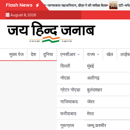
Skip
Flash News
गस्त तक चलेगा जन-जागरूकता महाअभियान, डीएम ने की समीक्षा बैठक
एंटी-बर्गलरी सेल क
to
August 8, 2026
content
मुख्य पेज
देश
दुनिया
एनसीआर
राज्य
खेल
लाईफ
दिल्ली
मुंबई
नोएडा
उत्तर प्रदेश
अलीगढ़
ग्रेटर नोएडा
बुलंदशहर
बिहार
गाजियाबाद
जेवर
पंजाब
फरीदाबाद
मेरठ
हरियाणा
गुरूग्राम
जम्मू कश्मीर