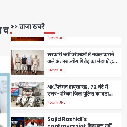
17 अगस्त तक चलेगा जन-जागरूकता
Avinash Kumar
महाअभियान, डीएम ने की समीक्षा बैठक
1
एंटी-बर्गलरी सेल की बड़ी कामयाबी,
>> ताजा खबरें
ल व
चोरी के माल की खरीद-फरोख्त करने
वाले गिरोह का भंडाफोड़
Team JHJ
2
सरकारी भर्ती परीक्षाओं में नकल कराने
वाले अंतरराज्यीय गिरोह का भंडाफोड़,
मास्टरमाइंड समेत 7 गिरफ्तार
Team JHJ
3
आॅपरेशन ह्यप्रहारह्ण : 72 घंटे में
उत्तर-पश्चिम जिला पुलिस का बड़ा
एक्शन
Team JHJ
4
Sajid Rashidi’s
controversial: शिवभक्त नहीं,