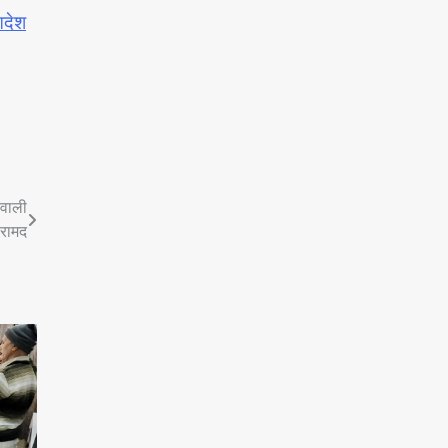
आदेश
 वाली
बरामद