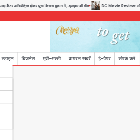
यंत्रित होकर घुसा किराना दुकान में , ड्राइवर की मौत
DC Movie Review: लोकेश कनगराज क
 स्टाइल
बिजनेस
मूवी-मस्ती
वायरल खबरें
ई-पेपर
संपर्क करें