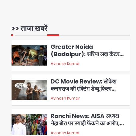
एम्बुलेंस
Türkiye-Pakistan: मक्का में
सऊदी, तुर्की और पाकिस्तान का साझा
रक्षा समझौता, जानें इसके मायने
>> ताजा खबरें
Avinash Kumar
1
Greater Noida
(Badalpur): सरिया लदा कैंटर
अनियंत्रित होकर घुसा किराना दुकान
Avinash Kumar
2
में , ड्राइवर की मौत
DC Movie Review: लोकेश
कनगराज की एक्टिंग डेब्यू फिल्म
विजुअली स्ट्राइकिंग लेकिन स्क्रीनप्ले
Avinash Kumar
3
में कमजोर, लेकिन कहानी अधूरी रह गई,
3 स्टार रेटिंग
Ranchi News: AISA अध्यक्ष
नेहा बोरा पर स्याही फेंकने का आरोप,
ABVP कार्यकर्ताओं पर एक्शन; हेमंत
Avinash Kumar
4