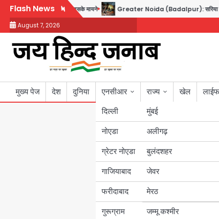
Skip
Flash News
ा साझा रक्षा समझौता, जानें इसके मायने
Greater Noida (Badalpur): सरिया लदा कैंटर अनि
to
August 7, 2026
content
मुख्य पेज
देश
दुनिया
एनसीआर
राज्य
खेल
लाईफ
दिल्ली
मुंबई
नोएडा
उत्तर प्रदेश
अलीगढ़
ग्रेटर नोएडा
बुलंदशहर
बिहार
गाजियाबाद
जेवर
पंजाब
फरीदाबाद
मेरठ
हरियाणा
गुरूग्राम
जम्मू कश्मीर