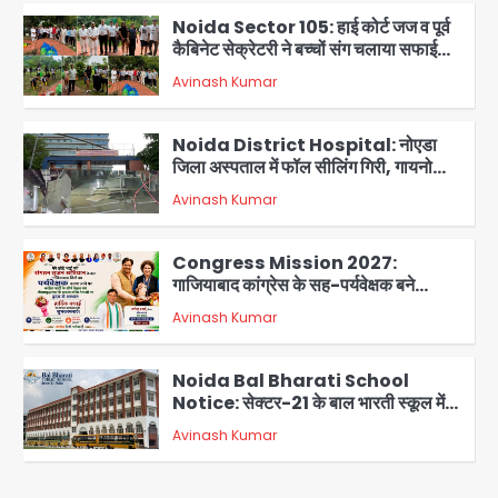
Noida Sector 105: हाई कोर्ट जज व पूर्व
कैबिनेट सेक्रेटरी ने बच्चों संग चलाया सफाई
अभियान, 160 किलो कूड़ा हटाया
Avinash Kumar
2
Noida District Hospital: नोएडा
जिला अस्पताल में फॉल सीलिंग गिरी, गायनो
OT गैलरी में बड़ा हादसा टला; मरीजों की सुरक्षा
Avinash Kumar
पर उठे सवाल
3
Congress Mission 2027:
गाजियाबाद कांग्रेस के सह-पर्यवेक्षक बने
सतेन्द्र शर्मा, गौतमबुद्धनगर नेताओं ने जताया
Avinash Kumar
आभार
4
Noida Bal Bharati School
Notice: सेक्टर-21 के बाल भारती स्कूल में
बिना खिड़की-वेंटिलेशन बेसमेंट में चल रही थी
Avinash Kumar
8वीं की क्लास, NCPCR की शिकायत पर
5
भेजा नोटिस