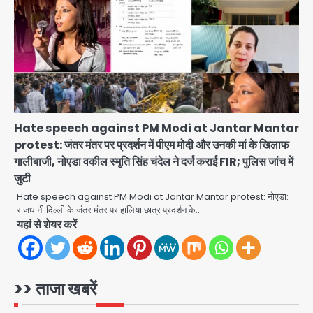
2
Noida District Hospital: नोएडा
जिला अस्पताल में फॉल सीलिंग गिरी, गायनो
OT गैलरी में बड़ा हादसा टला; मरीजों की सुरक्षा
Avinash Kumar
पर उठे सवाल
3
Congress Mission 2027:
गाजियाबाद कांग्रेस के सह-पर्यवेक्षक बने
Hate speech against PM Modi at Jantar Mantar
सतेन्द्र शर्मा, गौतमबुद्धनगर नेताओं ने जताया
Avinash Kumar
protest: जंतर मंतर पर प्रदर्शन में पीएम मोदी और उनकी मां के खिलाफ
आभार
4
गालीबाजी, नोएडा वकील स्मृति सिंह चंदेल ने दर्ज कराई FIR; पुलिस जांच में
जुटी
Noida Bal Bharati School
Notice: सेक्टर-21 के बाल भारती स्कूल में
Hate speech against PM Modi at Jantar Mantar protest: नोएडा:
बिना खिड़की-वेंटिलेशन बेसमेंट में चल रही थी
राजधानी दिल्ली के जंतर मंतर पर हालिया छात्र प्रदर्शन के…
Avinash Kumar
8वीं की क्लास, NCPCR की शिकायत पर
5
यहां से शेयर करें
भेजा नोटिस
Assam Floods: सलमान खान का
‘आशियाना’ अभियान – 500 बाढ़रोधी घर,
220 तैयार; जुबीन गर्ग की विरासत और बॉलीवुड
>> ताजा खबरें
Avinash Kumar
सितारों का जमीनी सहयोग
1