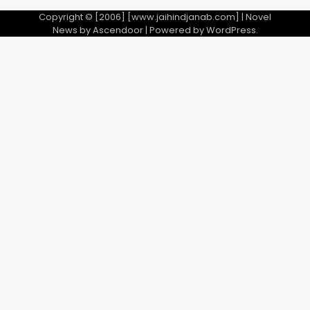
Copyright © [2006] [www.jaihindjanab.com] | Novel
News by
Ascendoor
| Powered by
WordPress
.