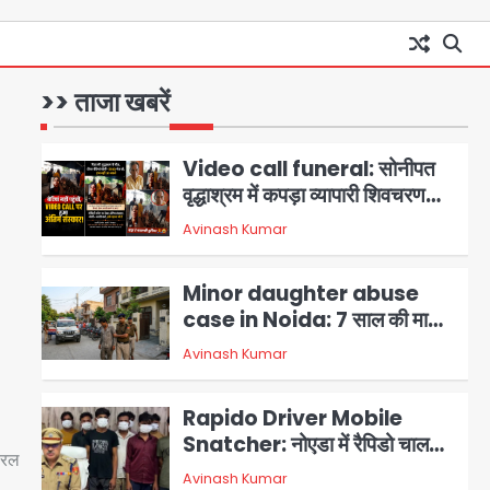
‘Protesting is not anti-
national: मोहन भागवत ने Gen Z
को दिया भरपूर समर्थन, कहा- ये सबसे
>> ताजा खबरें
Avinash Kumar
1
ईमानदार पीढ़ी है, तार्किक जवाब चाहती
है
Video call funeral: सोनीपत
वृद्धाश्रम में कपड़ा व्यापारी शिवचरण
रामरत्न गुप्ता की मौत: तीनों बेटियों ने
Avinash Kumar
2
वीडियो कॉल पर देखा अंतिम संस्कार,
भेजे ₹5100; अस्थियां लेने भी नहीं
Minor daughter abuse
पहुंचीं
case in Noida: 7 साल की मासूम
बेटी के साथ अश्लील हरकत करने वाले
Avinash Kumar
3
पिता को मां ने रंगेहाथ पकड़ा, पुलिस ने
किया गिरफ्तार
Rapido Driver Mobile
Snatcher: नोएडा में रैपिडो चालक
ायरल
निकला मोबाइल स्नैचर गैंग का
Avinash Kumar
4