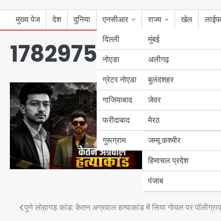
मुख्य पेज
देश
दुनिया
एनसीआर
राज्य
खेल
लाईफ
दिल्ली
मुंबई
178297558388583
नोएडा
उत्तर प्रदेश
अलीगढ़
ग्रेटर नोएडा
बुलंदशहर
बिहार
गाजियाबाद
जेवर
पंजाब
फरीदाबाद
मेरठ
हरियाणा
गुरूग्राम
जम्मू कश्मीर
हिमाचल प्रदेश
पंजाब
Post
पुणे लोहागड़ कांड: केतन अग्रवाल हत्याकांड में सिया गोयल पर पॉलीग्राफ