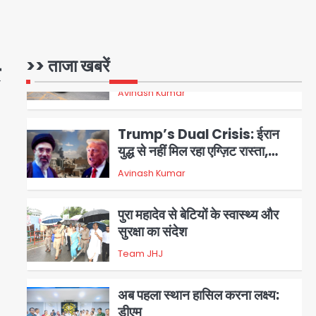
shooting: थाईलैंड में स्कूल में
गोलीबारी, छात्र ने खोली फायर, दो की
Avinash Kumar
1
मौत, कई घायल
>> ताजा खबरें
Trump’s Dual Crisis: ईरान
युद्ध से नहीं मिल रहा एग्ज़िट रास्ता,
जन्मसिद्ध नागरिकता पर सुप्रीम कोर्ट
Avinash Kumar
2
को दी फिर चुनौती
पुरा महादेव से बेटियों के स्वास्थ्य और
सुरक्षा का संदेश
Team JHJ
3
अब पहला स्थान हासिल करना लक्ष्य:
डीएम
Team JHJ
4