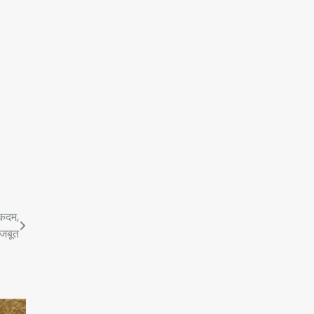
 कदम,
मजबूत