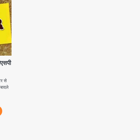
डीएसपी
र से
तबादले