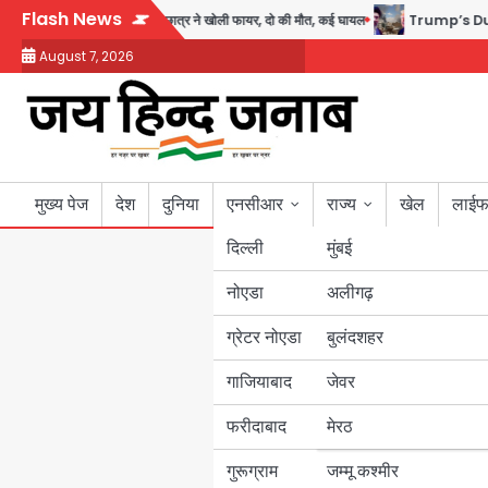
Skip
Flash News
ें स्कूल में गोलीबारी, छात्र ने खोली फायर, दो की मौत, कई घायल
Trump’s Dual Crisis: ई
to
August 7, 2026
content
मुख्य पेज
देश
दुनिया
एनसीआर
राज्य
खेल
लाईफ
दिल्ली
मुंबई
नोएडा
उत्तर प्रदेश
अलीगढ़
ग्रेटर नोएडा
बुलंदशहर
बिहार
गाजियाबाद
जेवर
पंजाब
फरीदाबाद
मेरठ
हरियाणा
गुरूग्राम
जम्मू कश्मीर