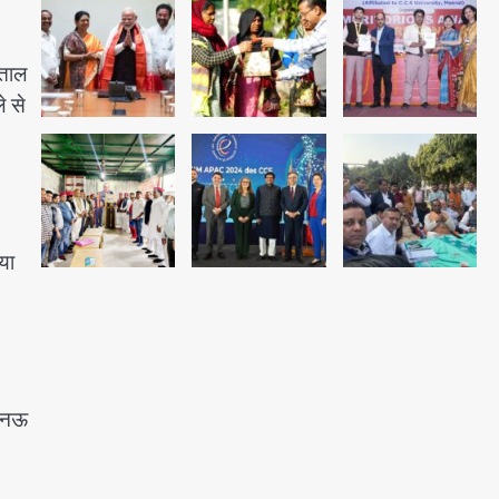
अब पहला स्थान हासिल करना लक्ष्य:
डीएम
पताल
Team JHJ
े से
4
28 साल बाद कानून के शिकंजे में आया
हत्या का फरार आरोपी
Team JHJ
या
5
लखनऊ