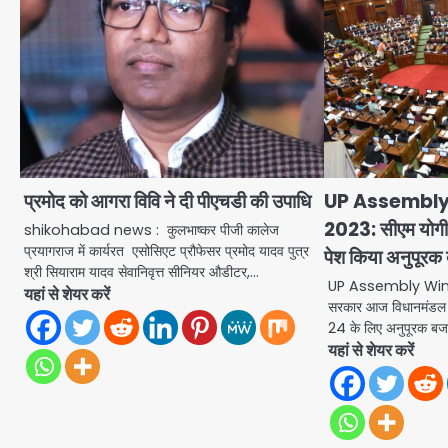
प्रमोद को आगरा विवि ने दी पीएचडी की उपाधि
UP Assembly
2023: सीएम योगी के 
shikohabad news : कुलभाष्कर पीजी कालेज
प्रयागराज में कार्यरत एसोसिएट प्रौफेसर प्रमोद यादव पुत्र
पेश किया अनुपूर
श्री सियाराम यादव सेवानिवृत्त सीनियर औडीटर,…
UP Assembly Wint
यहां से शेयर करें
सरकार आज विधानमंडल के 
24 के लिए अनुपूरक ब
यहां से शेयर करें