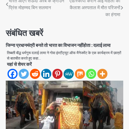
Post
भारत आएंगे सऊदी अरब के क्राउन
एंडोस्कोपी कराने आई महिला की
प्रिंस मोहम्मद बिन सलमान
कैलाश अस्पताल में मौत परिजनों
navigation
का हंगामा
संबंधित खबरें
जिन्ना प्रधानमंत्री बनते तो भारत का विभाजन नहींहोता : दलाई लामा
तिब्बती बौद्ध धर्मगुरू दलाई लामा ने गोवा इंस्टीट्यूट ऑफ मैनेजमेंट के एक कार्यक्रम में छात्रों
से बातचीत करते हुए कहा…
यहां से शेयर करें
Tarun Tejpal rape case: बॉम्बे
हाईकोर्ट ने 2013 के मामले में दोषी करार दिया,
10 साल की सजा सुनाई
Avinash Kumar
2