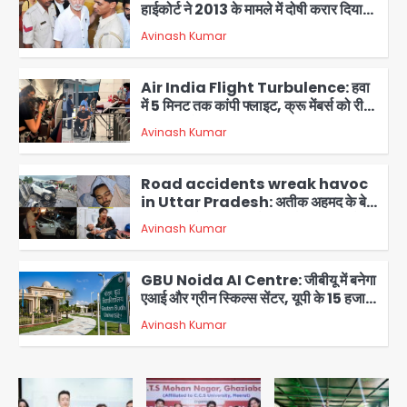
हाईकोर्ट ने 2013 के मामले में दोषी करार दिया,
10 साल की सजा सुनाई
Avinash Kumar
2
Air India Flight Turbulence: हवा
में 5 मिनट तक कांपी फ्लाइट, क्रू मेंबर्स को रीढ़
की हड्डी में गंभीर चोट; नागरिक उड्डयन मंत्री
Avinash Kumar
पहुंचे अस्पताल
3
Road accidents wreak havoc
in Uttar Pradesh: अतीक अहमद के बेटे
अबान की मौत, हमीरपुर में बस-टैंकर भिड़ंत में
Avinash Kumar
तीन की जान गई
4
GBU Noida AI Centre: जीबीयू में बनेगा
एआई और ग्रीन स्किल्स सेंटर, यूपी के 15 हजार
युवाओं को मिलेगा फ्री ट्रेनिंग
Avinash Kumar
5
Noida Sector-105: खूंखार कुत्तों और
बेपरवाह मालिकों की गुंडागर्दी पर आरडब्ल्यूए