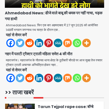
Air India Flight Turbulence: हवा
में 5 मिनट तक कांपी फ्लाइट, क्रू मेंबर्स को रीढ़
Ahmedabad News: डीजे वाले बाबू की धमक पर नहीं नाचा, भड़क
की हड्डी में गंभीर चोट; नागरिक उड्डयन मंत्री
Avinash Kumar
पहुंचे अस्पताल
3
गया हाथी
Ahmedabad News: फिर एक बार अहमदाबाद में 27 जून 2025 को आयोजित
Road accidents wreak havoc
148वीं भगवान जगन्नाथ रथ यात्रा के दौरान एक…
in Uttar Pradesh: अतीक अहमद के बेटे
यहां से शेयर करें
अबान की मौत, हमीरपुर में बस-टैंकर भिड़ंत में
Avinash Kumar
तीन की जान गई
4
नहर में पलटी ट्रैक्टर ट्राली महिला समेत 4 की मौत
GBU Noida AI Centre: जीबीयू में बनेगा
एआई और ग्रीन स्किल्स सेंटर, यूपी के 15 हजार
महराजगंज। महराजगंज के नौतनवा थाना क्षेत्र के ठूठीबारी चौराहे पर आज सुबह तेज रफ्तार
युवाओं को मिलेगा फ्री ट्रेनिंग
ट्रैक्टर ट्राली अचानक अनियंत्रित होकर नहर…
Avinash Kumar
5
यहां से शेयर करें
Noida Sector-105: खूंखार कुत्तों और
बेपरवाह मालिकों की गुंडागर्दी पर आरडब्ल्यूए
अध्यक्ष दिव्य कृष्णात्रेय का करारा हमला,
>> ताजा खबरें
Avinash Kumar
पुलिस-प्राधिकरण से सख्त कार्रवाई की मांग
1
Tarun Tejpal rape case: बॉम्बे