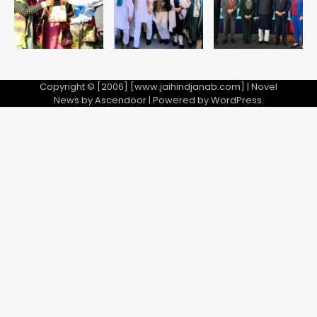
5
Copyright © [2006] [www.jaihindjanab.com] | Novel
News by
Ascendoor
| Powered by
WordPress
.