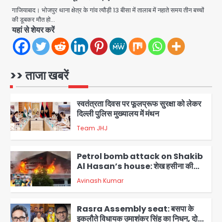
अपनत्व का सहारा
गाजियाबाद। भोजपुर थाना क्षेत्र के गांव त्यौड़ी 13 बीसा में तालाब में नहाते समय तीन बच्चों
की डूबकर मौत हो…
Team JHJ
यहां से शेयर करें
5
आॅपरेशन विस्टा 1.0: वीजा शर्तों का उल्लंघन
करने वाले 11 बांग्लादेशी नागरिक सेंट्रल जिला
पुलिस के हत्थे चढ़े
>> ताजा खबरें
Team JHJ
1
स्वतंत्रता दिवस पर फूलप्रूफ सुरक्षा को लेकर
दिल्ली पुलिस मुख्यालय में मंथन
Team JHJ
2
Petrol bomb attack on Shakib
Al Hasan’s house: शेख हसीना की
वर्चुअल प्रेस कॉन्फ्रेंस में जुड़ने पर भड़का
Avinash Kumar
गुस्सा, शाकिब अल हसन के मगुरा स्थित घर पर
3
पेट्रोल बम से हमला
Rasra Assembly seat: बसपा के
इकलौते विधायक उमाशंकर सिंह का निधन, दो