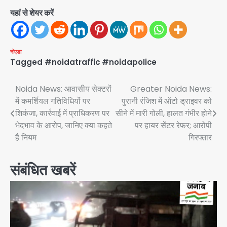
यहां से शेयर करें
नोएडा
Tagged
#noidatraffic #noidapolice
Post
Noida News: आवासीय सेक्टरों
Greater Noida News:
में कमर्शियल गतिविधियों पर
पुरानी रंजिश में ऑटो ड्राइवर को
navigation
शिकंजा, कार्रवाई में प्राधिकरण पर
सीने में मारी गोली, हालत गंभीर होने
भेदभाव के आरोप, जानिए क्या कहते
पर हायर सेंटर रेफर; आरोपी
है नियम
गिरफ्तार
संबंधित खबरें