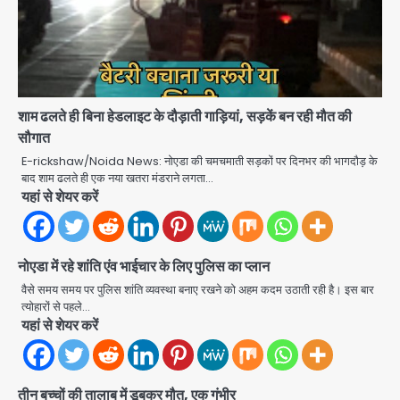
स्वतंत्रता दिवस पर फूलप्रूफ सुरक्षा को लेकर
शाम ढलते ही बिना हेडलाइट के दौड़ाती गाड़ियां, सड़कें बन रही मौत की
दिल्ली पुलिस मुख्यालय में मंथन
सौगात
Team JHJ
2
E-rickshaw/Noida News: नोएडा की चमचमाती सड़कों पर दिनभर की भागदौड़ के
बाद शाम ढलते ही एक नया खतरा मंडराने लगता…
यहां से शेयर करें
Petrol bomb attack on Shakib
Al Hasan’s house: शेख हसीना की
वर्चुअल प्रेस कॉन्फ्रेंस में जुड़ने पर भड़का
Avinash Kumar
गुस्सा, शाकिब अल हसन के मगुरा स्थित घर पर
3
नोएडा में रहे शांति एंव भाईचार के लिए पुलिस का प्लान
पेट्रोल बम से हमला
वैसे समय समय पर पुलिस शांति व्यवस्था बनाए रखने को अहम कदम उठाती रही है। इस बार
Rasra Assembly seat: बसपा के
त्योहारों से पहले…
इकलौते विधायक उमाशंकर सिंह का निधन, दो
यहां से शेयर करें
साल से कैंसर से जूझ रहे थे
Avinash Kumar
4
तीन बच्चों की तालाब में डूबकर मौत, एक गंभीर
डीएम अस्मिता लाल ने गोद में उठाकर दिया