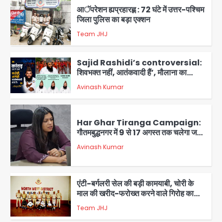
आॅपरेशन ह्यप्रहारह्ण : 72 घंटे में उत्तर-पश्चिम
जिला पुलिस का बड़ा एक्शन
Team JHJ
4
Sajid Rashidi’s controversial:
शिवभक्त नहीं, आतंकवादी हैं’, मौलाना का
कांवड़ियों पर विवादित बयान, BJP विधायक ने
Avinash Kumar
कराई FIR, NSA की मांग
5
Har Ghar Tiranga Campaign:
गौतमबुद्धनगर में 9 से 17 अगस्त तक चलेगा जन-
जागरूकता महाअभियान, डीएम ने की समीक्षा
Avinash Kumar
बैठक
1
एंटी-बर्गलरी सेल की बड़ी कामयाबी, चोरी के
माल की खरीद-फरोख्त करने वाले गिरोह का
भंडाफोड़
Team JHJ
2