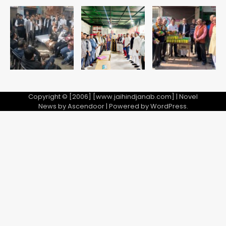
Copyright © [2006] [www.jaihindjanab.com] | Novel
News by
Ascendoor
| Powered by
WordPress
.