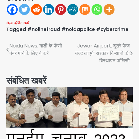
नोएडा
ब्रेकिंग खबरें
Tagged
#nolinefraud #noidapolice #cybercrime
Post
Noida News: गाड़ी के फैंसी
Jewar Airport: दूसरे फेज
नंबर पाने के लिए ये करें
जल्द लाएगी सरकार किसानों की
navigation
विस्थापन पॉलिसी
संबंधित खबरें