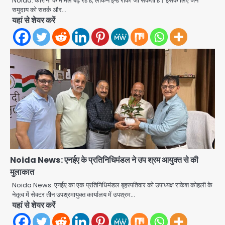
Noida: कोरोना के मामले बढ़ रहे हैं, लेकिन इन्हें रोका जा सकता है। इसके लिए जन
समुदाय को सतर्क और…
Baramati Airport Plane Crash:
यहां से शेयर करें
रनवे पर ट्रेनी विमान क्रैश, जांच शुरू
Avinash Kumar
2
पुणे में प्रशिक्षण विमान हादसे का शिकार, कोई
हताहत नहीं
Team JHJ
3
Greater Noida Gas
Connection Fraud: बुजुर्ग से वीडियो
कॉल पर 9.77 लाख की साइबर फ्रॉड
Avinash Kumar
4
Noida News: एनईए के प्रतिनिधिमंडल ने उप श्रम आयुक्त से की
मुलाकात
Taylor Swift: ट्रंप कैंपेन-व्हाइट हाउस
पोस्ट से हटाए गए गाने, जानें पूरा विवाद
Noida News: एनईए का एक प्रतिनिधिमंडल बृहस्पतिवार को उपाध्यक्ष राकेश कोहली के
नेतृत्व में सेक्टर तीन उपश्रमायुक्त कार्यालय में उपश्रम…
Avinash Kumar
5
यहां से शेयर करें