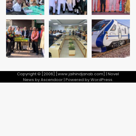
Avinash Kumar
4
Taylor Swift: ट्रंप कैंपेन-व्हाइट हाउस
पोस्ट से हटाए गए गाने, जानें पूरा विवाद
Avinash Kumar
5
Copyright © [2006] [www.jaihindjanab.com] | Novel
News by
Ascendoor
| Powered by
WordPress
.