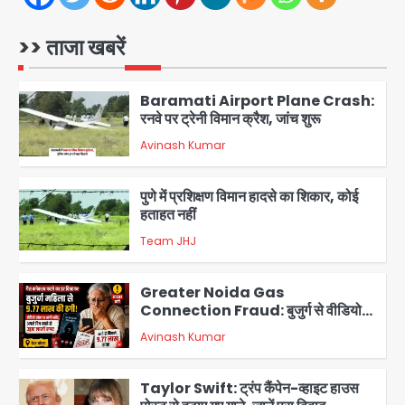
Air India Phuket Delhi flight:
कैप्टन का डोप टेस्ट पॉजिटिव, 17 घायल;
DGCA जांच जारी
>> ताजा खबरें
Avinash Kumar
1
Baramati Airport Plane Crash:
रनवे पर ट्रेनी विमान क्रैश, जांच शुरू
Avinash Kumar
2
पुणे में प्रशिक्षण विमान हादसे का शिकार, कोई
हताहत नहीं
Team JHJ
3
Greater Noida Gas
Connection Fraud: बुजुर्ग से वीडियो
कॉल पर 9.77 लाख की साइबर फ्रॉड
Avinash Kumar
4
Taylor Swift: ट्रंप कैंपेन-व्हाइट हाउस