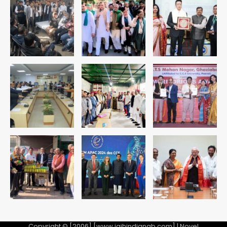
2
युवा इनोवेटरों की सोच से हाईटेक होगी दिल्ली
पुलिस
Team JHJ
3
सुदर्शन शक्ति-वी अभ्यास में मॉक आॅपरेशन
Team JHJ
4
एयरपोर्ट का फर्जी कर्मचारी बनकर 3 लाख
उड़ाए, अब पहुंचा सलाखों के पीछे
Team JHJ
5
Copyright © [2006] [www.jaihindjanab.com] | Novel