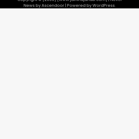
News by
Ascendoor
| Powered by
WordPress
.