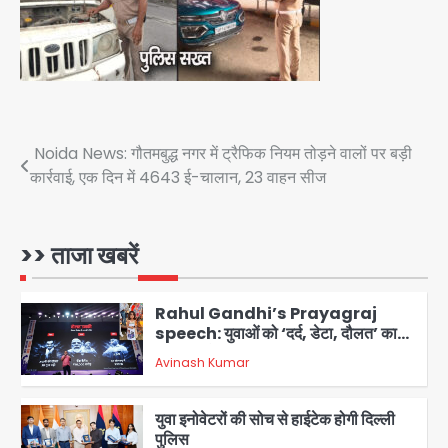
सुदर्शन शक्ति-वी अभ्यास में मॉक आॅपरेशन
Team JHJ
4
एयरपोर्ट का फर्जी कर्मचारी बनकर 3 लाख
उड़ाए, अब पहुंचा सलाखों के पीछे
Post
Noida News: गौतमबुद्ध नगर में ट्रैफिक नियम तोड़ने वालों पर बड़ी
Team JHJ
5
कार्रवाई, एक दिन में 4643 ई-चालान, 23 वाहन सीज
navigation
Noida Sector-49: सेक्टर-49 में 18
साल की मेड ने की खुदकुशी, शरीर पर नहीं मिली
कोई बाहरी
>> ताजा खबरें
Avinash Kumar
1
Rahul Gandhi’s Prayagraj
speech: युवाओं को ‘दर्द, डेटा, दौलत’ का
संदेश, बीजेपी का वार
Avinash Kumar
2
युवा इनोवेटरों की सोच से हाईटेक होगी दिल्ली
पुलिस