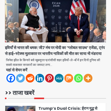
Team JHJ
3
28 साल बाद कानून के शिकंजे में आया हत्या का
फरार आरोपी
Team JHJ
इवियाँ से भारत की धमक: जी7 मंच पर मोदी का ‘ग्लोबल साउथ’ एजेंडा, ट्रंप
4
से हाई-स्टेक्स मुलाकात पर भारतीय नाविकों की मौत का साया भी मंडराया
जिनेवा झील के किनारे बसे खूबसूरत फ्रांसीसी शहर इवियाँ-ले-बाँ में इन दिनों दुनिया की
डबल मर्डर का मुख्य साजिशकर्ता क्राइम ब्रांच
सबसे ताकतवर सरकारों का जमघट लगा…
यहां से शेयर करें
के हत्थे
Team JHJ
>> ताजा खबरें
5
Trump’s Dual Crisis: ईरान युद्ध से
नहीं मिल रहा एग्ज़िट रास्ता, जन्मसिद्ध नागरिकता
पर सुप्रीम कोर्ट को दी फिर चुनौती