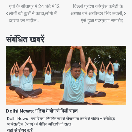
Post
यूपी के सीतापुर में 24 घंटे में 12
दिल्ली प्रदेश कांग्रेस कमेटी के
लोगों को कुत्तें ने काटा,लोगो में
अध्यक्ष बने अरविन्दर सिंह लवली,
navigation
दहशत का माहौल…
ऐसे हुआ पदग्रहण समारोह
संबंधित खबरें
Delhi News: गठिया में योग से मिली राहत
Delhi News: नयी दिल्ली: नियमित रूप से योगाभ्यास करने से गठिया – रुमेटोइड
आर्थराइटिस (आरए) से पीड़ित व्यक्तियों को राहत…
यहां से शेयर करें