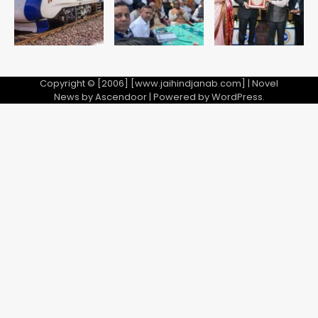
28 साल बाद कानून के शिकंजे में आया हत्या का
फरार आरोपी
Team JHJ
Copyright © [2006] [www.jaihindjanab.com] | Novel
4
News by
Ascendoor
| Powered by
WordPress
.
डबल मर्डर का मुख्य साजिशकर्ता क्राइम ब्रांच
के हत्थे
Team JHJ
5