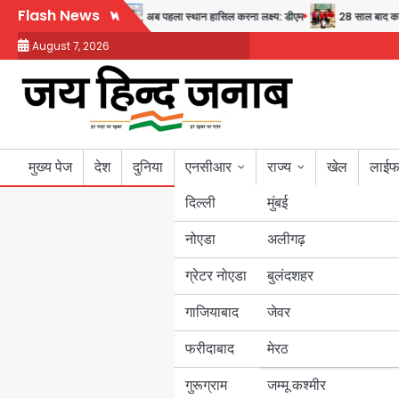
Skip
Flash News
स्वास्थ्य और सुरक्षा का संदेश
अब पहला स्थान हासिल करना लक्ष्य: डीएम
28 साल बाद कानून
to
August 7, 2026
content
मुख्य पेज
देश
दुनिया
एनसीआर
राज्य
खेल
लाईफ
दिल्ली
मुंबई
नोएडा
उत्तर प्रदेश
अलीगढ़
ग्रेटर नोएडा
बुलंदशहर
बिहार
गाजियाबाद
जेवर
पंजाब
फरीदाबाद
मेरठ
हरियाणा
गुरूग्राम
जम्मू कश्मीर