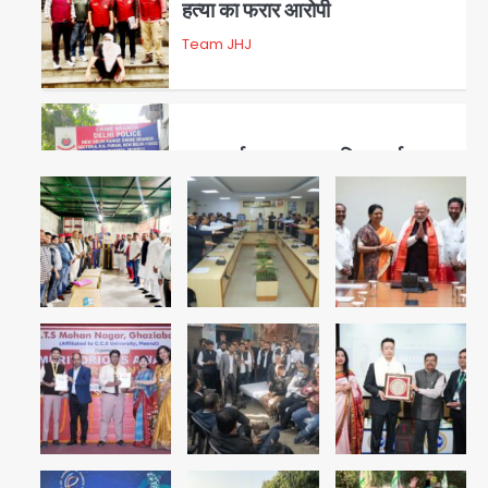
हत्या का फरार आरोपी
Team JHJ
3
डबल मर्डर का मुख्य साजिशकर्ता
क्राइम ब्रांच के हत्थे
Team JHJ
4
रोहित चौधरी गैंग का कुख्यात बदमाश
राजस्थान से गिरफ्तार
Team JHJ
5