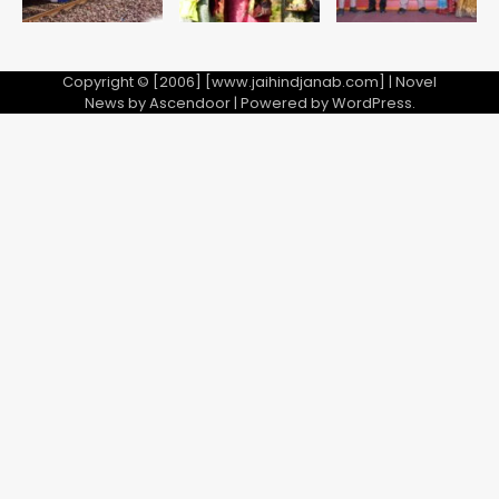
Copyright © [2006] [www.jaihindjanab.com] | Novel
News by
Ascendoor
| Powered by
WordPress
.