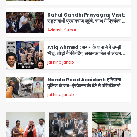
8वीं की क्लास, NCPCR की शिकायत पर
2
भेजा नोटिस
Rahul Gandhi Prayagraj Visit:
राहुल गांधी प्रयागराज पहुंचे, साथ में प्रियंका की
बेटी मिराया; केपी ग्राउंड में छात्रों से संवाद,
Avinash Kumar
3
सिर्फ 5 हजार मौजूद
Atiq Ahmed : अबान के जनाजे में उमड़ी
भीड़, तोड़ी बैरिकेडिंग; लखनऊ जेल से लखनऊ
पहुंचा उमर
jai hind janab
4
Narela Road Accident: हरियाणा
पुलिस के सब-इंस्पेक्टर के बेटे ने मर्सिडीज से
मारी टक्कर, 70 वर्षीय राहगीर महिला की मौत
jai hind janab
5
Congress Mission 2027:
गाजियाबाद कांग्रेस के सह-पर्यवेक्षक बने
सतेन्द्र शर्मा, गौतमबुद्धनगर नेताओं ने जताया
Avinash Kumar
आभार
1