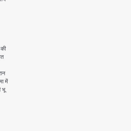
 की
ित
रान
 में
 भू