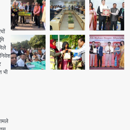
4
फ्रॉड
Taylor Swift: ट्रंप कैंपेन-व्हाइट
हाउस पोस्ट से हटाए गए गाने, जानें पूरा
विवाद
यों
Avinash Kumar
5
ूमि
मिले
 निवेश
र
श भी
मामले
 तय