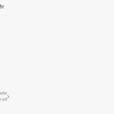
 और
समेत
 दर्ज