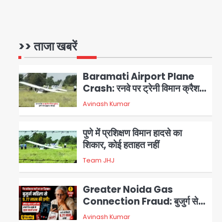
Baramati Airport Plane
Crash: रनवे पर ट्रेनी विमान क्रैश,
जांच शुरू
>> ताजा खबरें
Avinash Kumar
2
पुणे में प्रशिक्षण विमान हादसे का
शिकार, कोई हताहत नहीं
Team JHJ
3
Greater Noida Gas
Connection Fraud: बुजुर्ग से
वीडियो कॉल पर 9.77 लाख की साइबर
Avinash Kumar
4
फ्रॉड
Taylor Swift: ट्रंप कैंपेन-व्हाइट
हाउस पोस्ट से हटाए गए गाने, जानें पूरा
विवाद
Avinash Kumar
5