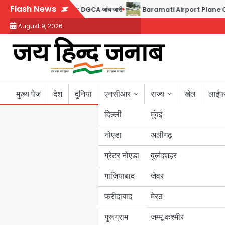
Skip
Flash News
 टेस्ट पॉजिटिव, 17 घायल; DGCA जांच जारी
Baramati Airport Plane Crash: रनवे पर
to
August 9, 2026
content
मुख्य पेज
देश
दुनिया
एनसीआर
राज्य
खेल
लाईफ
दिल्ली
मुंबई
नोएडा
उत्तर प्रदेश
अलीगढ़
ग्रेटर नोएडा
बुलंदशहर
बिहार
गाजियाबाद
जेवर
पंजाब
फरीदाबाद
मेरठ
हरियाणा
गुरूग्राम
जम्मू कश्मीर