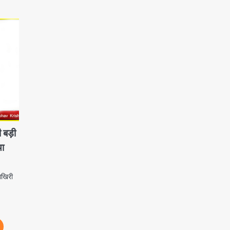
ी बड़ी
था
 आखिरी