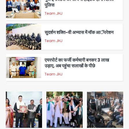
पुलिस
Team JHJ
3
सुदर्शन शक्ति-वी अभ्यास में मॉक आॅपरेशन
Team JHJ
4
एयरपोर्ट का फर्जी कर्मचारी बनकर 3 लाख
उड़ाए, अब पहुंचा सलाखों के पीछे
Team JHJ
5
Noida Sector-49: सेक्टर-49 में 18
साल की मेड ने की खुदकुशी, शरीर पर नहीं मिली
कोई बाहरी
Avinash Kumar
1
Rahul Gandhi’s Prayagraj
speech: युवाओं को ‘दर्द, डेटा, दौलत’ का