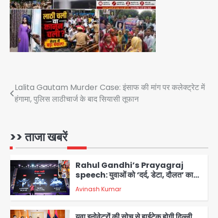
सुदर्शन शक्ति-वी अभ्यास में मॉक आॅपरेशन
Team JHJ
4
एयरपोर्ट का फर्जी कर्मचारी बनकर 3 लाख
उड़ाए, अब पहुंचा सलाखों के पीछे
Post
Lalita Gautam Murder Case: इंसाफ की मांग पर कलेक्ट्रेट में
Team JHJ
5
हंगामा, पुलिस लाठीचार्ज के बाद सियासी तूफान
navigation
Noida Sector-49: सेक्टर-49 में 18
साल की मेड ने की खुदकुशी, शरीर पर नहीं मिली
कोई बाहरी
>> ताजा खबरें
Avinash Kumar
1
Rahul Gandhi’s Prayagraj
speech: युवाओं को ‘दर्द, डेटा, दौलत’ का
संदेश, बीजेपी का वार
Avinash Kumar
2
युवा इनोवेटरों की सोच से हाईटेक होगी दिल्ली