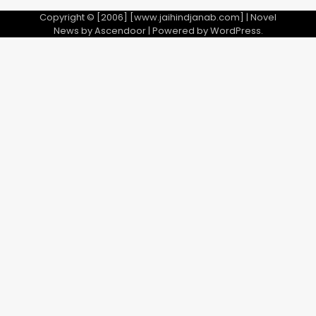
Copyright © [2006] [www.jaihindjanab.com] | Novel
News by
Ascendoor
| Powered by
WordPress
.