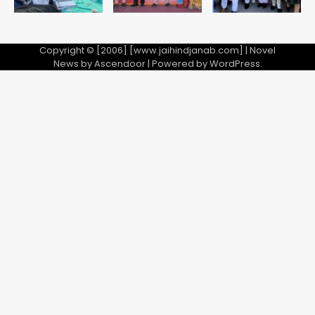
Copyright © [2006] [www.jaihindjanab.com] | Novel
News by
Ascendoor
| Powered by
WordPress
.