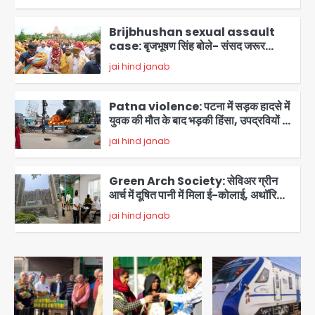
Brijbhushan sexual assault
case: बृजभूषण सिंह बोले- संसद जरूर
लौटूंगा, हुई चरित्र हत्या की कोशिश, प्रियंका
jai hind janab
3
गांधी को बरगलाया गया, यौन शोषण नहीं ‘गुड-
बैड टच’ का था मामला
Patna violence: पटना में सड़क हादसे में
युवक की मौत के बाद भड़की हिंसा, उपद्रवियों ने
फूंकीं 10 गाड़ियां, ट्रैफिक पोस्ट और स्लीपर
jai hind janab
बस भी जलाई, NH-30 जाम
4
Green Arch Society: सेविअर ग्रीन
आर्च में दूषित पानी में मिला ई-कोलाई, अथॉरिटी
ने शुरू की सैंपलिंग जांच
jai hind janab
5
Noida waterlogging: नोएडा में
‘हाईटेक सिटी’ के दावों की खुली पोल,
सेक्टर-95 अंडरपास में 3-4 फीट भरा पानी,
Avinash Kumar
आधे घंटे तक फंसी रही एम्बुलेंस
1