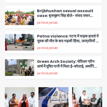
Brijbhushan sexual assault
case: बृजभूषण सिंह बोले- संसद जरूर
लौटूंगा, हुई चरित्र हत्या की कोशिश, प्रियंका
jai hind janab
3
गांधी को बरगलाया गया, यौन शोषण नहीं ‘गुड-
बैड टच’ का था मामला
Patna violence: पटना में सड़क हादसे में
युवक की मौत के बाद भड़की हिंसा, उपद्रवियों ने
फूंकीं 10 गाड़ियां, ट्रैफिक पोस्ट और स्लीपर
jai hind janab
बस भी जलाई, NH-30 जाम
4
Green Arch Society: सेविअर ग्रीन
आर्च में दूषित पानी में मिला ई-कोलाई, अथॉरिटी
ने शुरू की सैंपलिंग जांच
jai hind janab
5
Noida waterlogging: नोएडा में
‘हाईटेक सिटी’ के दावों की खुली पोल,
सेक्टर-95 अंडरपास में 3-4 फीट भरा पानी,
Avinash Kumar
आधे घंटे तक फंसी रही एम्बुलेंस
1