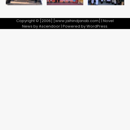
Copyright © [2006] [www.jaihindjanab.com] | Novel
News by
Ascendoor
| Powered by
WordPress
.