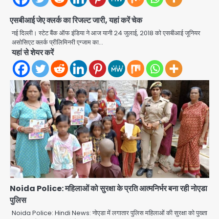
एसबीआई जेए क्लर्क का रिजल्ट जारी, यहां करें चेक
नई दिल्ली। स्टेट बैंक ऑफ इंडिया ने आज यानी 24 जुलाई, 2018 को एसबीआई जूनियर
असोसिएट क्लर्क प्रीलिमिनरी एग्जाम का…
आईएमएस नोएडा में छात्रों के लिए बूटकैंप
यहां से शेयर करें
आयोजित, मीडिया, आईटी और मैनेजमेंट की
बारीकियों से हुए रूबरू
मोहम्मद इमरान
2
नोएडा पुलिस का बड़ा खुलासा: मोबाइल स्नैचिंग
गैंग के 8 बदमाश गिरफ्तार, 98 मोबाइल और
सैकड़ों पार्ट्स बरामद
मोहम्मद इमरान
3
नोएडा में निर्माण कार्यों पर सख्ती: स्काईवॉक और
आरसीसी नाले में इस्तेमाल स्टील की होगी जांच,
रिपोर्ट तक भुगतान पर रोक
मोहम्मद इमरान
4
Noida Police: महिलाओं को सुरक्षा के प्रति आत्मनिर्भर बना रही नोएडा
पुलिस
RBI 2027 में ला सकता है ₹10 और ₹20 के
प्लास्टिक नोट, जानिए क्या होंगे फायदे और क्या
Noida Police: Hindi News: नोएडा में लगातार पुलिस महिलाओं की सुरक्षा को पुख्ता