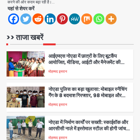
बंद हो जाएंगे पुराने नोट?
करने की ओर कदम बढ़ा रही है।…
मोहम्मद इमरान
यहां से शेयर करें
5
ग्रेटर नोएडा में 11 से 13 अगस्त तक होगा इंडिया
बायोएनर्जी एंड टेक एक्सपो-2026, वीवीआईपी
मूवमेंट को लेकर प्रशासन अलर्ट
>> ताजा खबरें
मोहम्मद इमरान
1
आईएमएस नोएडा में छात्रों के लिए बूटकैंप
आयोजित, मीडिया, आईटी और मैनेजमेंट की
बारीकियों से हुए रूबरू
मोहम्मद इमरान
2
नोएडा पुलिस का बड़ा खुलासा: मोबाइल स्नैचिंग
गैंग के 8 बदमाश गिरफ्तार, 98 मोबाइल और
सैकड़ों पार्ट्स बरामद
मोहम्मद इमरान
3
नोएडा में निर्माण कार्यों पर सख्ती: स्काईवॉक और
आरसीसी नाले में इस्तेमाल स्टील की होगी जांच,
रिपोर्ट तक भुगतान पर रोक
मोहम्मद इमरान