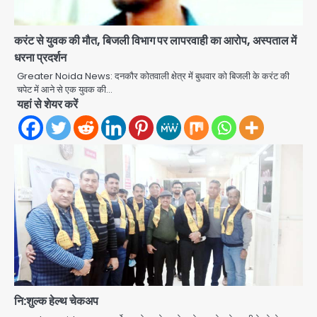
करंट से युवक की मौत, बिजली विभाग पर लापरवाही का आरोप, अस्पताल में
धरना प्रदर्शन
Greater Noida News: दनकौर कोतवाली क्षेत्र में बुधवार को बिजली के करंट की
चपेट में आने से एक युवक की…
यहां से शेयर करें
एंटी-बर्गलरी सेल की बड़ी कामयाबी, चोरी के
माल की खरीद-फरोख्त करने वाले गिरोह का
भंडाफोड़
Team JHJ
2
सरकारी भर्ती परीक्षाओं में नकल कराने वाले
अंतरराज्यीय गिरोह का भंडाफोड़, मास्टरमाइंड
नि:शुल्क हेल्थ चेकअप
समेत 7 गिरफ्तार
Team JHJ