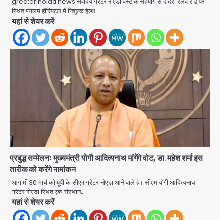
greater noida news सर्वोदय ग्रेटर नोएडा वेस्ट के सहयोग से दादरी रेलवे रोड पर
3
स्थित मंगलम हॉस्पिटल में निशुल्क हेल्थ…
यहां से शेयर करें
आॅपरेशन ह्यप्रहारह्ण : 72 घंटे में उत्तर-पश्चिम
जिला पुलिस का बड़ा एक्शन
Team JHJ
4
Sajid Rashidi’s controversial:
शिवभक्त नहीं, आतंकवादी हैं’, मौलाना का
कांवड़ियों पर विवादित बयान, BJP विधायक ने
Avinash Kumar
कराई FIR, NSA की मांग
5
Har Ghar Tiranga Campaign:
गौतमबुद्धनगर में 9 से 17 अगस्त तक चलेगा जन-
जागरूकता महाअभियान, डीएम ने की समीक्षा
प्रबुद्ध सम्मेलनः मुख्यमंत्री योगी आदित्यनाथ मांगेंगे वोट, डा. महेश शर्मा इस
Avinash Kumar
बैठक
तारीक को करेंगे नामांकन
1
आगामी 30 मार्च को यूपी के सीएम ग्रेटर नोएडा आने वाले है। सीएम योगी आदित्यनाथ
ग्रेटर नोएडा स्थित एक संस्थान…
एंटी-बर्गलरी सेल की बड़ी कामयाबी, चोरी के
यहां से शेयर करें
माल की खरीद-फरोख्त करने वाले गिरोह का
भंडाफोड़