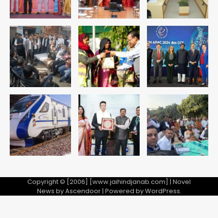
कराई FIR, NSA की मांग
5
Copyright © [2006] [www.jaihindjanab.com] | Novel
News by
Ascendoor
| Powered by
WordPress
.