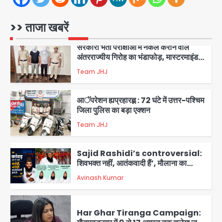
Team JHJ
2
>> ताजा खबरें
सरकारी भर्ती परीक्षाओं में नकल कराने वाले
अंतरराज्यीय गिरोह का भंडाफोड़, मास्टरमाइंड
समेत 7 गिरफ्तार
Team JHJ
3
आॅपरेशन ह्यप्रहारह्ण : 72 घंटे में उत्तर-पश्चिम
जिला पुलिस का बड़ा एक्शन
Team JHJ
4
Sajid Rashidi’s controversial:
शिवभक्त नहीं, आतंकवादी हैं’, मौलाना का
कांवड़ियों पर विवादित बयान, BJP विधायक ने
Avinash Kumar
कराई FIR, NSA की मांग
5
Har Ghar Tiranga Campaign:
गौतमबुद्धनगर में 9 से 17 अगस्त तक चलेगा जन-
जागरूकता महाअभियान, डीएम ने की समीक्षा
Avinash Kumar