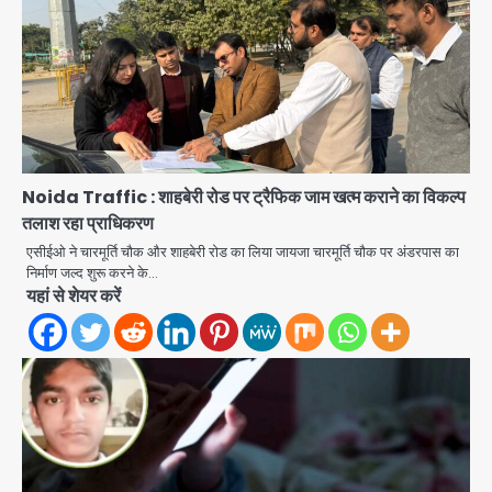
Noida Traffic : शाहबेरी रोड पर ट्रैफिक जाम खत्म कराने का विकल्प
तलाश रहा प्राधिकरण
Green Arch Society: सेविअर ग्रीन
आर्च में दूषित पानी में मिला ई-कोलाई, अथॉरिटी
एसीईओ ने चारमूर्ति चौक और शाहबेरी रोड का लिया जायजा चारमूर्ति चौक पर अंडरपास का
निर्माण जल्द शुरू करने के…
ने शुरू की सैंपलिंग जांच
jai hind janab
यहां से शेयर करें
2
थाईलैंड के स्कूल में गोलीबारी, 3 छात्रों समेत 6
लोगों की मौत; 15 घायल
Team JHJ
3
Thailand School Shooting:
बैंकॉक के पास स्कूल में छात्र ने की अंधाधुंध