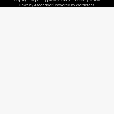
Copyright © [2006] [www.jaihindjanab.com] | Novel
News by
Ascendoor
| Powered by
WordPress
.