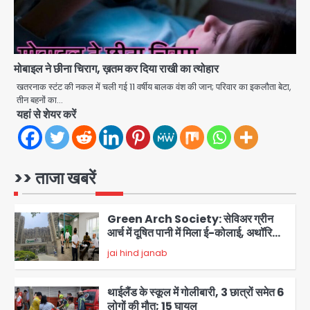
फायरिंग, हमलावर सहित सात की मौत, 15
Avinash Kumar
घायल
4
हिमाचल में मानसून का कहर: 145 सड़कें बंद,
मोबाइल ने छीना चिराग, ख़तम कर दिया राखी का त्योहार
224 ट्रांसफार्मर ठप, 798 करोड़ रुपये का
नुकसान
खतरनाक स्टंट की नकल में चली गई 11 वर्षीय बालक वंश की जान; परिवार का इकलौता बेटा,
Team JHJ
5
तीन बहनों का…
यहां से शेयर करें
Patna violence: पटना में सड़क हादसे में
युवक की मौत के बाद भड़की हिंसा, उपद्रवियों ने
फूंकीं 10 गाड़ियां, ट्रैफिक पोस्ट और स्लीपर
jai hind janab
बस भी जलाई, NH-30 जाम
1
>> ताजा खबरें
Green Arch Society: सेविअर ग्रीन
आर्च में दूषित पानी में मिला ई-कोलाई, अथॉरिटी
ने शुरू की सैंपलिंग जांच
jai hind janab
2
थाईलैंड के स्कूल में गोलीबारी, 3 छात्रों समेत 6
लोगों की मौत; 15 घायल
Team JHJ