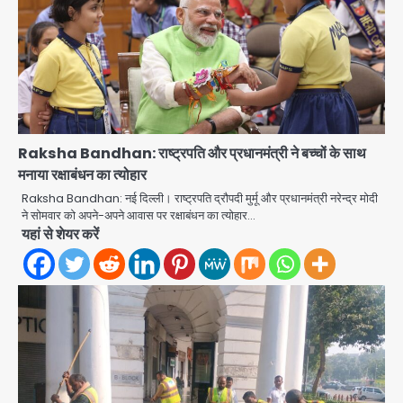
Raksha Bandhan: राष्ट्रपति और प्रधानमंत्री ने बच्चों के साथ
मनाया रक्षाबंधन का त्योहार
Raksha Bandhan: नई दिल्ली। राष्ट्रपति द्रौपदी मुर्मू और प्रधानमंत्री नरेन्द्र मोदी
Noida Authority: कर्तव्यनिष्ठा की
ने सोमवार को अपने-अपने आवास पर रक्षाबंधन का त्योहार…
मिसाल, मूसलाधार बारिश के बीच नोएडा
यहां से शेयर करें
प्राधिकरण ने संभाला मोर्चा, सेक्टर 105
Avinash Kumar
आरडब्ल्यूए ने जताया आभार
2
Türkiye-Pakistan: मक्का में सऊदी,
तुर्की और पाकिस्तान का साझा रक्षा समझौता,
जानें इसके मायने
Avinash Kumar
3
Greater Noida (Badalpur):