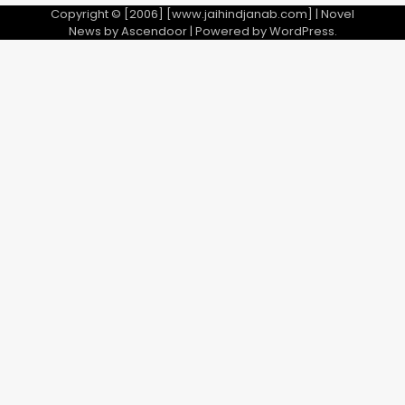
Copyright © [2006] [www.jaihindjanab.com] | Novel
News by
Ascendoor
| Powered by
WordPress
.