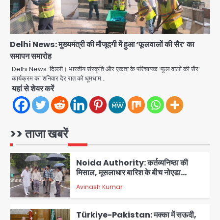
सरिया लदा कैंटर अनियंत्रित होकर घुसा
किराना दुकान में , ड्राइवर की मौत
Avinash Kumar
4
Delhi News: मुख्यमंत्री की मौजूदगी में हुआ ‘फूलवालों की सैर’ का
DC Movie Review: लोकेश कनगराज की
समापन समारोह
एक्टिंग डेब्यू फिल्म विजुअली स्ट्राइकिंग लेकिन
Delhi News: दिल्ली। भारतीय संस्कृति और एकता के परिचायक ‘फूल वालों की सैर’
स्क्रीनप्ले में कमजोर, लेकिन कहानी अधूरी रह
Avinash Kumar
कार्यक्रम का शनिवार देर रात को धूमधाम…
5
गई, 3 स्टार रेटिंग
यहां से शेयर करें
Felix Hospital Noida: फेलिक्स
हॉस्पिटल और नोएडा लोक मंच की पहल, अब
सिर्फ 30 रुपये में मिलेगी 24 घंटे ऑनलाइन
Avinash Kumar
1
>> ताजा खबरें
डॉक्टर परामर्श सुविधा
Noida Authority: कर्तव्यनिष्ठा की
मिसाल, मूसलाधार बारिश के बीच नोएडा
प्राधिकरण ने संभाला मोर्चा, सेक्टर 105
Avinash Kumar
आरडब्ल्यूए ने जताया आभार
2
Türkiye-Pakistan: मक्का में सऊदी,
तुर्की और पाकिस्तान का साझा रक्षा समझौता,