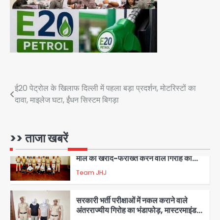
शिवभक्त नहीं, आतंकवादी हैं’, मौलाना का
कांवड़ियों पर विवादित बयान, BJP विधायक ने
Avinash Kumar
कराई FIR, NSA की मांग
5
Har Ghar Tiranga Campaign:
गौतमबुद्धनगर में 9 से 17 अगस्त तक चलेगा जन-
जागरूकता महाअभियान, डीएम ने की समीक्षा
Avinash Kumar
बैठक
Post
ई20 पेट्रोल के खिलाफ दिल्ली में पहला बड़ा प्रदर्शन, मोटरिस्टों का
1
दावा, माइलेज घटा, ईंधन सिस्टम बिगड़ा
navigation
एंटी-बर्गलरी सेल की बड़ी कामयाबी, चोरी के
माल की खरीद-फरोख्त करने वाले गिरोह का
भंडाफोड़
>> ताजा खबरें
Team JHJ
2
सरकारी भर्ती परीक्षाओं में नकल कराने वाले
अंतरराज्यीय गिरोह का भंडाफोड़, मास्टरमाइंड
समेत 7 गिरफ्तार
Team JHJ
3
आॅपरेशन ह्यप्रहारह्ण : 72 घंटे में उत्तर-पश्चिम