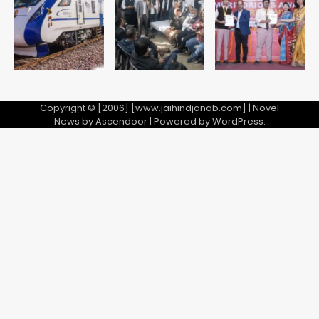
Copyright © [2006] [www.jaihindjanab.com] | Novel
News by
Ascendoor
| Powered by
WordPress
.