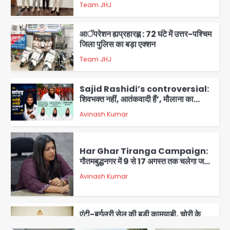
जिला पुलिस का बड़ा एक्शन
Team JHJ
4
Sajid Rashidi’s controversial:
शिवभक्त नहीं, आतंकवादी हैं’, मौलाना का
कांवड़ियों पर विवादित बयान, BJP विधायक ने
Avinash Kumar
कराई FIR, NSA की मांग
5
Har Ghar Tiranga Campaign:
गौतमबुद्धनगर में 9 से 17 अगस्त तक चलेगा जन-
जागरूकता महाअभियान, डीएम ने की समीक्षा
Avinash Kumar
बैठक
1
एंटी-बर्गलरी सेल की बड़ी कामयाबी, चोरी के
माल की खरीद-फरोख्त करने वाले गिरोह का
भंडाफोड़
Team JHJ
2
सरकारी भर्ती परीक्षाओं में नकल कराने वाले