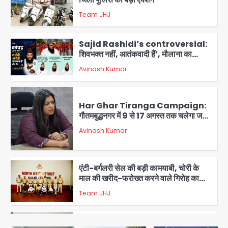
Team JHJ
4
Sajid Rashidi’s controversial:
शिवभक्त नहीं, आतंकवादी हैं’, मौलाना का
कांवड़ियों पर विवादित बयान, BJP विधायक ने
Avinash Kumar
कराई FIR, NSA की मांग
5
Har Ghar Tiranga Campaign:
गौतमबुद्धनगर में 9 से 17 अगस्त तक चलेगा जन-
जागरूकता महाअभियान, डीएम ने की समीक्षा
Avinash Kumar
बैठक
1
एंटी-बर्गलरी सेल की बड़ी कामयाबी, चोरी के
माल की खरीद-फरोख्त करने वाले गिरोह का
भंडाफोड़
Team JHJ
2
सरकारी भर्ती परीक्षाओं में नकल कराने वाले