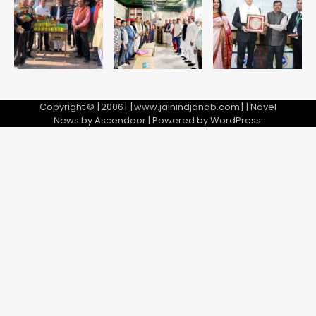
Copyright © [2006] [www.jaihindjanab.com] | Novel
News by
Ascendoor
| Powered by
WordPress
.